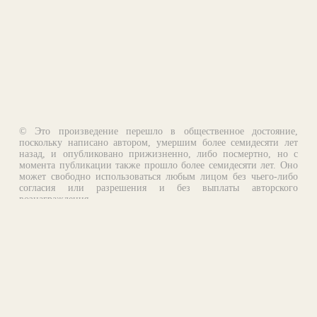
© Это произведение перешло в общественное достояние,
поскольку написано автором, умершим более семидесяти лет
назад, и опубликовано прижизненно, либо посмертно, но с
момента публикации также прошло более семидесяти лет. Оно
может свободно использоваться любым лицом без чьего-либо
согласия или разрешения и без выплаты авторского
вознаграждения.
Email:
otklik@ilibrary.ru
О библиотеке
Реклама на сайте
©1996—2026 Алексей Комаров. Подборка произведений,
оформление, программирование.