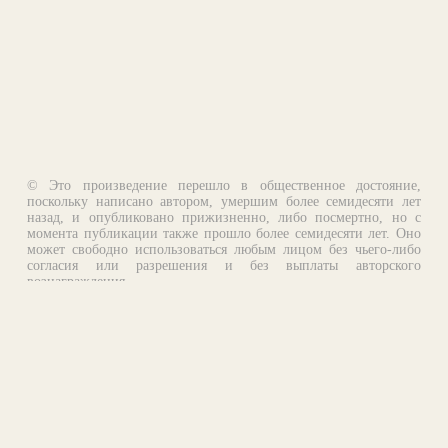
© Это произведение перешло в общественное достояние,
поскольку написано автором, умершим более семидесяти лет
назад, и опубликовано прижизненно, либо посмертно, но с
момента публикации также прошло более семидесяти лет. Оно
может свободно использоваться любым лицом без чьего-либо
согласия или разрешения и без выплаты авторского
вознаграждения.
Email:
otklik@ilibrary.ru
О библиотеке
Реклама на сайте
©1996—2026 Алексей Комаров. Подборка произведений,
оформление, программирование.