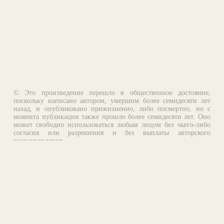
© Это произведение перешло в общественное достояние,
поскольку написано автором, умершим более семидесяти лет
назад, и опубликовано прижизненно, либо посмертно, но с
момента публикации также прошло более семидесяти лет. Оно
может свободно использоваться любым лицом без чьего-либо
согласия или разрешения и без выплаты авторского
вознаграждения.
Email:
otklik@ilibrary.ru
О библиотеке
Реклама на сайте
©1996—2026 Алексей Комаров. Подборка произведений,
оформление, программирование.