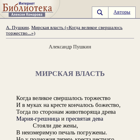
Авторы
А. Пушкин
.
Мирская власть («Когда великое свершалось
торжество...»)
Александр Пушкин
МИРСКАЯ ВЛАСТЬ
Когда великое свершалось торжество
И в муках на кресте кончалось божество,
Тогда по сторонам животворяща древа
Мария-грешница
и
пресвятая дева
Стояли две жены,
В неизмеримую печаль погружены.
Но у подножия теперь креста честнаго,