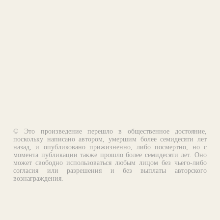
© Это произведение перешло в общественное достояние,
поскольку написано автором, умершим более семидесяти лет
назад, и опубликовано прижизненно, либо посмертно, но с
момента публикации также прошло более семидесяти лет. Оно
может свободно использоваться любым лицом без чьего-либо
согласия или разрешения и без выплаты авторского
вознаграждения.
Email:
otklik@ilibrary.ru
О библиотеке