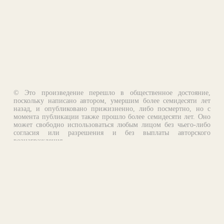
© Это произведение перешло в общественное достояние,
поскольку написано автором, умершим более семидесяти лет
назад, и опубликовано прижизненно, либо посмертно, но с
момента публикации также прошло более семидесяти лет. Оно
может свободно использоваться любым лицом без чьего-либо
согласия или разрешения и без выплаты авторского
вознаграждения.
Email:
otklik@ilibrary.ru
О библиотеке
Реклама на сайте
©1996—2026 Алексей Комаров. Подборка произведений,
оформление, программирование.