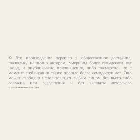
© Это произведение перешло в общественное достояние,
поскольку написано автором, умершим более семидесяти лет
назад, и опубликовано прижизненно, либо посмертно, но с
момента публикации также прошло более семидесяти лет. Оно
может свободно использоваться любым лицом без чьего-либо
согласия или разрешения и без выплаты авторского
вознаграждения.
Email:
otklik@ilibrary.ru
О библиотеке
Реклама на сайте
©1996—2026 Алексей Комаров. Подборка произведений,
оформление, программирование.