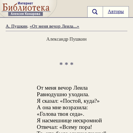
Авторы
А. Пушкин
.
«От меня вечор Леила...»
Александр Пушкин
* * *
От меня вечор Леила
Равнодушно уходила.
Я сказал: «Постой, куда?»
А она мне возразила:
«Голова твоя седа».
Я насмешнице нескромной
Отвечал: «Всему пора!