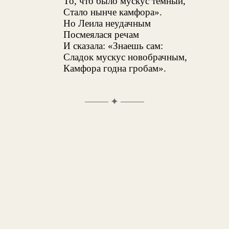
То, что было мускус темный,
Стало нынче камфора».
Но Леила неудачным
Посмеялася речам
И сказала: «Знаешь сам:
Сладок мускус новобрачным,
Камфора годна гробам».
✦