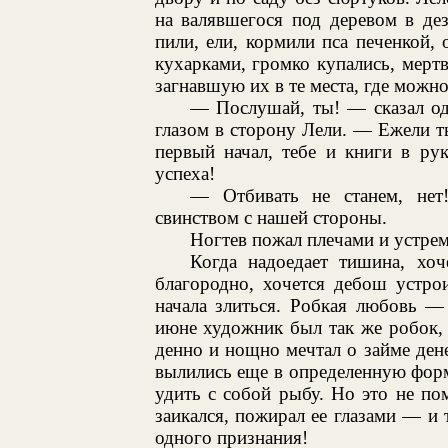
на валявшегося под деревом в де
пили, ели, кормили пса печенкой, 
кухарками, громко купались, мертв
загнавшую их в те места, где можно 
— Послушай, ты! — сказал о
глазом в сторону Лели. — Ежели ты
первый начал, тебе и книги в ру
успеха!
— Отбивать не станем, не
свинством с нашей стороны.
Ногтев пожал плечами и устре
Когда надоедает тишина, хоч
благородно, хочется дебош устро
начала злиться. Робкая любовь — 
июне художник был так же робок, 
денно и нощно мечтал о займе ден
вылились еще в определенную форм
удить с собой рыбу. Но это не пом
заикался, пожирал ее глазами — и 
одного признания!