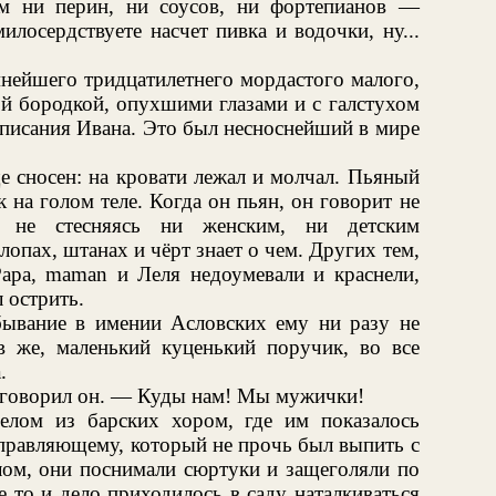
м ни перин, ни соусов, ни фортепианов —
лосердствуете насчет пивка и водочки, ну...
мнейшего тридцатилетнего мордастого малого,
ой бородкой, опухшими глазами и с галстухом
 описания Ивана. Это был несноснейший в мире
е сносен: на кровати лежал и молчал. Пьяный
 на голом теле. Когда он пьян, он говорит не
т, не стесняясь ни женским, ни детским
лопах, штанах и чёрт знает о чем. Других тем,
Papa, maman и Леля недоумевали и краснели,
л острить.
ебывание в имении Асловских ему ни разу не
 же, маленький куценький поручик, во все
.
говорил он. — Куды нам! Мы мужички!
лом из барских хором, где им показалось
управляющему, который не прочь был выпить с
м, они поснимали сюртуки и защеголяли по
е то и дело приходилось в саду наталкиваться