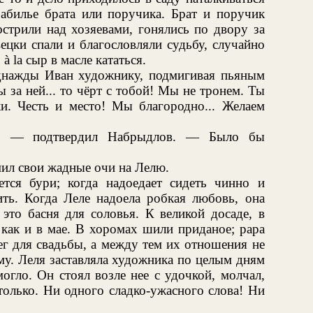
забилье брата или поручика. Брат и поручик
острили над хозяевами, гонялись по двору за
ецки спали и благословляли судьбу, случайно
à la сыр в масле кататься.
днажды Иван художнику, подмигивая пьяным
 за ней... то чёрт с тобой! Мы не тронем. Ты
ки. Честь и место! Мы благородно... Желаем
т! — подтвердил Набрыдлов. — Было бы
мил свои жадные очи на Лелю.
ется бури; когда надоедает сидеть чинно и
ить. Когда Леле надоела робкая любовь, она
это басня для соловья. К великой досаде, в
как и в мае. В хоромах шили приданое; papa
ег для свадьбы, а между тем их отношения не
у. Леля заставляла художника по целым дням
огло. Он стоял возле нее с удочкой, молчал,
только. Ни одного сладко-ужасного слова! Ни