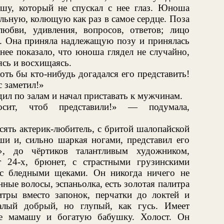
шу, который не спускал с нее глаз. Юноша
льную, колющую как раз в самое сердце. Поза
бви, удивления, вопросов, ответов; лицо
а. Она приняла надлежащую позу и принялась
нее показало, что юноша глядел не случайно,
аясь и восхищаясь.
ть бы кто-нибудь догадался его представить!
 заметил!»
дил по залам и начал приставать к мужчинам.
осит, чтоб представили!» — подумала,
сять актерик-любитель, с бритой шалопайской
и и, сильно шаркая ногами, представил его
, до чёртиков талантливым художником,
24-х, брюнет, с страстными грузинскими
 с бледными щеками. Он никогда ничего не
ные волосы, эспаньолка, есть золотая палитра
итры вместо запонок, перчатки до локтей и
алый добрый, но глупый, как гусь. Имеет
же мамашу и богатую бабушку. Холост. Он