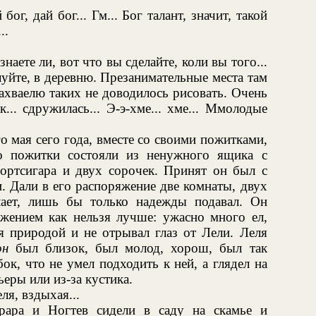
бог, дай бог... Гм... Бог талант, значит, такой
..
наете ли, вот что вы сделайте, коли вы того...
луйте, в деревню. Презанимательные места там
Рахваелю таких не доводилось рисовать. Очень
... сдружилась... Э-э-хме... хме... Ммолодые
 мая сего года, вместе со своими пожитками,
о пожитки состояли из ненужного ящика с
портсигара и двух сорочек. Принят он был с
 Дали в его распоряжение две комнаты, двух
лает, лишь бы только надежды подавал. Он
жением как нельзя лучше: ужасно много ел,
я природой и не отрывал глаз от Лели. Леля
он
был близок, был молод, хорош, был так
ок, что не умел подходить к ней, а глядел на
ьеры или из-за кустика.
я, вздыхая...
papa и Ногтев сидели в саду на скамье и