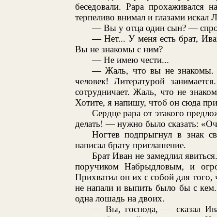
беседовали. Papa прохаживался на
терпеливо внимал и глазами искал Л
— Вы у отца один сын? — спро
— Нет... У меня есть брат, Ива
Вы не знакомы с ним?
— Не имею чести...
— Жаль, что вы не знакомы. О
человек! Литературой занимаетс
сотрудничает. Жаль, что не знако
Хотите, я напишу, чтоб он сюда при
Сердце papa от этакого предл
делать! — нужно было сказать: «Оч
Ногтев подпрыгнул в знак с
написал брату приглашение.
Брат Иван не замедлил явиться.
поручиком Набрыдловым, и огр
Прихватил он их с собой для того,
не напали и выпить было бы с кем
одна лошадь на двоих.
— Вы, господа, — сказал Ива