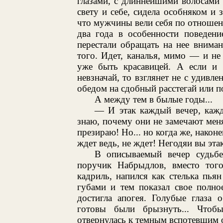
глазами, с длиннейшими волосами 
свету и себе, сидела особняком и 
что мужчины вели себя по отношен
два года в особенности поведени
перестали обращать на нее вниман
того. Идет, каналья, мимо — и не
уже быть красавицей. А если и в
невзначай, то взглянет не с удивле
обедом на сдобный расстегай или п
А между тем в былые годы...
— И этак каждый вечер, кажд
знаю, почему они не замечают меня
презираю! Но... но когда же, након
ждет ведь, не ждет! Негодяи вы эта
В описываемый вечер судьбе
поручик Набрыдлов, вместо тог
кадриль, напился как стелька пья
губами и тем показал свое полное
достигла апогея. Голубые глаза 
готовы были брызнуть... Чтоб
отвернулась к темным вспотевшим о