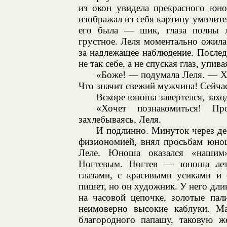
из окон увидела прекрасного юно
изображал из себя картину умилите
его была — шик, глаза полны лю
грустное. Леля моментально ожил
за надлежащее наблюдение. Послед
не так себе, а не спуская глаз, упив
«Боже! — подумала Леля. — Хо
Что значит свежий мужчина! Сейчас
Вскоре юноша завертелся, захо
«Хочет познакомиться! Пр
захлебываясь, Леля.
И подлинно. Минуток через де
физиономией, внял просьбам юнош
Леле. Юноша оказался «нашим»
Ногтевым. Ногтев — юноша лет 
глазами, с красивыми усиками и
пишет, но он художник. У него длин
на часовой цепочке, золотые пал
неимоверно высокие каблуки. М
благородного папашу, таковую 