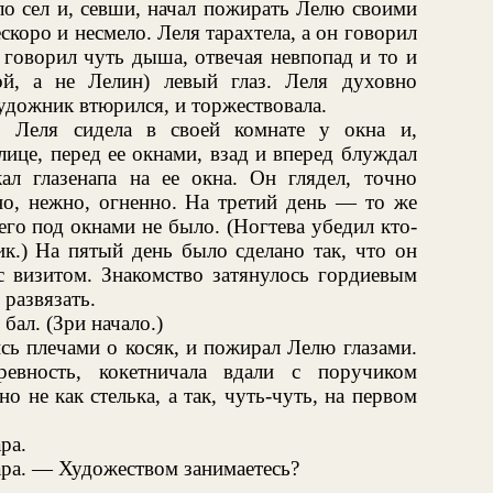
ло сел и, севши, начал пожирать Лелю своими
коро и несмело. Леля тарахтела, а он говорил
..», говорил чуть дыша, отвечая невпопад и то и
й, а не Лелин) левый глаз. Леля духовно
удожник втюрился, и торжествовала.
, Леля сидела в своей комнате у окна и,
лице, перед ее окнами, взад и вперед блуждал
ал глазенапа на ее окна. Он глядел, точно
но, нежно, огненно. На третий день — то же
его под окнами не было. (Ногтева убедил кто-
ик.) На пятый день было сделано так, что он
с визитом. Знакомство затянулось гордиевым
 развязать.
бал. (Зри начало.)
сь плечами о косяк, и пожирал Лелю глазами.
евность, кокетничала вдали с поручиком
 не как стелька, а так, чуть-чуть, на первом
pa.
apa. — Художеством занимаетесь?