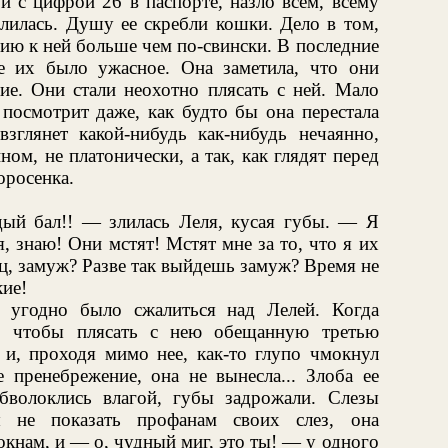
и с цифрой 26 в паспорте, назло всем, всему
злилась. Душу ее скребли кошки. Дело в том,
ию к ней больше чем по-свински. В последние
е их было ужасное. Она заметила, что они
ие. Они стали неохотно плясать с ней. Мало
 посмотрит даже, как будто бы она перестала
зглянет какой-нибудь как-нибудь нечаянно,
нном, не платонически, а так, как глядят перед
оросенка.
ый бал!! — злилась Леля, кусая губы. — Я
, знаю! Они мстят! Мстят мне за то, что я их
ец, замуж? Разве так выйдешь замуж? Время не
кие!
 угодно было сжалиться над Лелей. Когда
о чтобы плясать с нею обещанную третью
н и, проходя мимо нее, как-то глупо чмокнул
 пренебрежение, она не вынесла... Злоба ее
обволоклись влагой, губы задрожали. Слезы
ы не показать профанам своих слез, она
кнам, и — о, чудный миг, это ты! — у одного