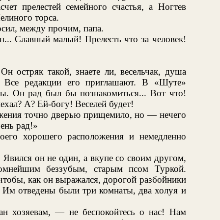
счет прелестей семейного счастья, а Ногтев
елиного торса.
сил, между прочим, папа.
н... Славный малый! Прелесть что за человек!
н остряк такой, знаете ли, весельчак, душа
я. Все редакции его приглашают. В «Шуте»
мы. Он рад был бы познакомиться... Вот что!
ехал? А? Ей-богу! Веселей будет!
ожения точно дверью прищемило, но — нечего
ень рад!»
воего хорошего расположения и немедленно
 Явился он не один, а вкупе со своим другом,
омнейшим беззубым, старым псом Туркой.
 чтобы, как он выражался, дорогой разбойники
. Им отведены были три комнаты, два холуя и
н хозяевам, — не беспокойтесь о нас! Нам