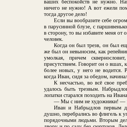
ваших беспокойств не нужно. На
ничего не нужно! А вот ежели поми
тогда другое дело!
Если вы вообразите себе огро
в парусинной блузе, с паршивеньк
в сторону, то вы избавите меня от
человек.
Когда он был трезв, он был ещ
же был он невыносим, как репейник
умолкая, причем сквернослови
присутствием. Говорит он о вшах, к
более новых, у него не водится. 
когда Иван, сидя за обедом, начина
К несчастью, во всё свое пр
удалось быть трезвым. Набрыдлов
лопатки старался походить на Ивана
— Мы с ним не художники! — 
Иван и Набрыдлов первым де
душно, перебрались во флигель к 
порядочными людьми. Вторым дело
двору и по саду без сюртуков. Лел