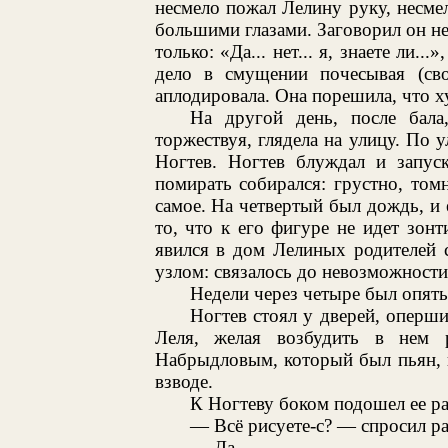
несмело пожал Лелину руку, несме
большими глазами. Заговорил он нес
только: «Да... нет... я, знаете ли.
дело в смущении почесывая (сво
аплодировала. Она порешила, что х
На другой день, после бала
торжествуя, глядела на улицу. По у
Ногтев. Ногтев блуждал и запуск
помирать собирался: грустно, том
самое. На четвертый был дождь, и 
то, что к его фигуре не идет зонт
явился в дом Лелиных родителей 
узлом: связалось до невозможности
Недели через четыре был опять 
Ногтев стоял у дверей, оперши
Леля, желая возбудить в нем р
Набрыдловым, который был пьян, но
взводе.
К Ногтеву боком подошел ее pa
— Всё рисуете-с? — спросил p
— Да.