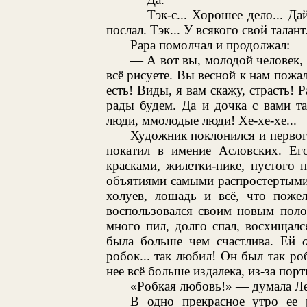
— Тэк-с... Хорошее дело... Дай 
послал. Тэк... У всякого свой талант.
Papa помолчал и продолжал:
— А вот вы, молодой человек, з
всё рисуете. Вы весной к нам пожа
есть! Виды, я вам скажу, страсть! 
рады будем. Да и дочка с вами так
люди, ммолодые люди! Хе-хе-хе...
Художник поклонился и первого
покатил в имение Асловских. Ег
красками, жилетки-пике, пустого 
объятиями самыми распростертыми.
холуев, лошадь и всё, что поже
воспользовался своим новым поло
много пил, долго спал, восхищалс
была больше чем счастлива. Ей
робок... так любил! Он был так роб
нее всё больше издалека, из-за порт
«Робкая любовь!» — думала Лел
В одно прекрасное утро ее 