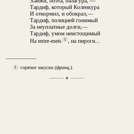
Ханжи, поэта, балагура, —
Тардиф, который
Коленкура
И откормил, и обокрал,—
Тардиф, полицией гонимый
За неуплатные долги,—
Тардиф, умом неистощимый
1
На entre-mets
, на пироги...
горячие закуски
(франц.).
1
✦