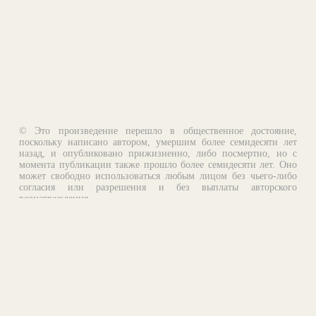
© Это произведение перешло в общественное достояние,
поскольку написано автором, умершим более семидесяти лет
назад, и опубликовано прижизненно, либо посмертно, но с
момента публикации также прошло более семидесяти лет. Оно
может свободно использоваться любым лицом без чьего-либо
согласия или разрешения и без выплаты авторского
вознаграждения.
Email:
otklik@ilibrary.ru
О библиотеке
Реклама на сайте
©1996—2026 Алексей Комаров. Подборка произведений,
оформление, программирование.