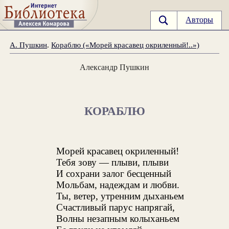
Авторы
А. Пушкин
.
Кораблю («Морей красавец окриленный!..»)
Александр Пушкин
КОРАБЛЮ
Морей красавец окриленный!
Тебя зову — плыви, плыви
И сохрани залог бесценный
Мольбам, надеждам и любви.
Ты, ветер, утренним дыханьем
Счастливый парус напрягай,
Волны незапным колыханьем