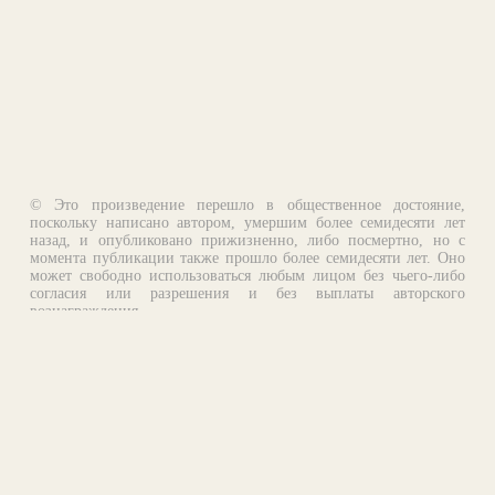
© Это произведение перешло в общественное достояние,
поскольку написано автором, умершим более семидесяти лет
назад, и опубликовано прижизненно, либо посмертно, но с
момента публикации также прошло более семидесяти лет. Оно
может свободно использоваться любым лицом без чьего-либо
согласия или разрешения и без выплаты авторского
вознаграждения.
Email:
otklik@ilibrary.ru
О библиотеке
Реклама на сайте
©1996—2026 Алексей Комаров. Подборка произведений,
оформление, программирование.