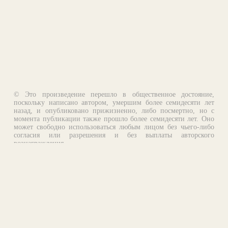
© Это произведение перешло в общественное достояние,
поскольку написано автором, умершим более семидесяти лет
назад, и опубликовано прижизненно, либо посмертно, но с
момента публикации также прошло более семидесяти лет. Оно
может свободно использоваться любым лицом без чьего-либо
согласия или разрешения и без выплаты авторского
вознаграждения.
Email:
otklik@ilibrary.ru
О библиотеке
Реклама на сайте
©1996—2026 Алексей Комаров. Подборка произведений,
оформление, программирование.