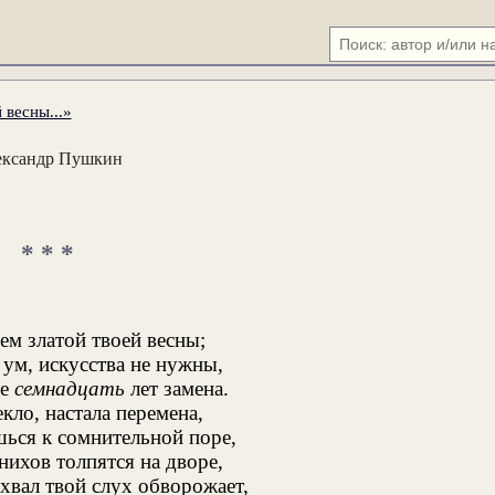
 весны...»
ександр Пушкин
* * *
ем златой твоей весны;
 ум, искусства не нужны,
те
семнадцать
лет замена.
кло, настала перемена,
ься к сомнительной поре,
ихов толпятся на дворе,
хвал твой слух обворожает,