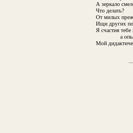
А зеркало смел
Что делать?
От милых преж
Ищи других по
Я счастия тебе
а опы
Мой дидактиче