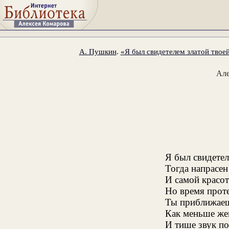
А. Пушкин
.
«Я был свидетелем златой твоей
Ал
Я был свидетел
Тогда напрасен
И самой красо
Но время проте
Ты приближаеш
Как меньше жен
И тише звук по