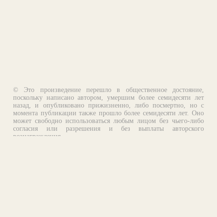
© Это произведение перешло в общественное достояние,
поскольку написано автором, умершим более семидесяти лет
назад, и опубликовано прижизненно, либо посмертно, но с
момента публикации также прошло более семидесяти лет. Оно
может свободно использоваться любым лицом без чьего-либо
согласия или разрешения и без выплаты авторского
вознаграждения.
Email:
otklik@ilibrary.ru
О библиотеке
Реклама на сайте
©1996—2026 Алексей Комаров. Подборка произведений,
оформление, программирование.