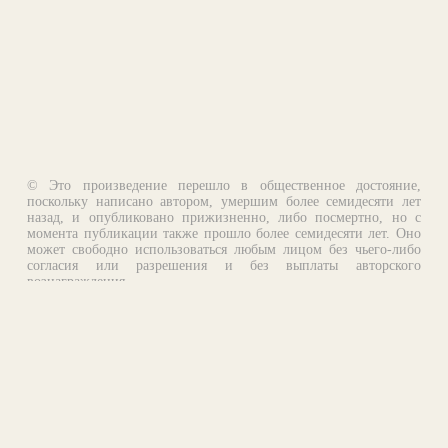
© Это произведение перешло в общественное достояние,
поскольку написано автором, умершим более семидесяти лет
назад, и опубликовано прижизненно, либо посмертно, но с
момента публикации также прошло более семидесяти лет. Оно
может свободно использоваться любым лицом без чьего-либо
согласия или разрешения и без выплаты авторского
вознаграждения.
Email:
otklik@ilibrary.ru
О библиотеке
Реклама на сайте
©1996—2026 Алексей Комаров. Подборка произведений,
оформление, программирование.