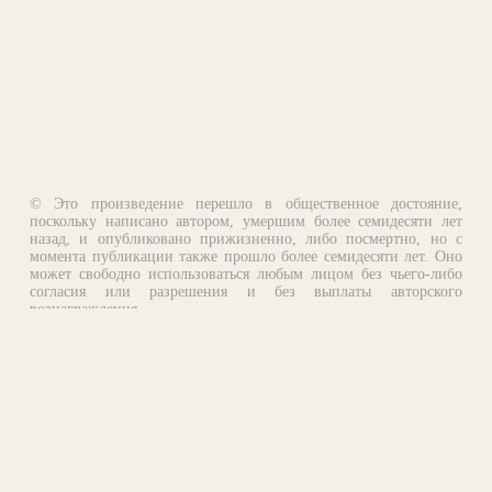
© Это произведение перешло в общественное достояние,
поскольку написано автором, умершим более семидесяти лет
назад, и опубликовано прижизненно, либо посмертно, но с
момента публикации также прошло более семидесяти лет. Оно
может свободно использоваться любым лицом без чьего-либо
согласия или разрешения и без выплаты авторского
вознаграждения.
Email:
otklik@ilibrary.ru
О библиотеке
Реклама на сайте
©1996—2026 Алексей Комаров. Подборка произведений,
оформление, программирование.