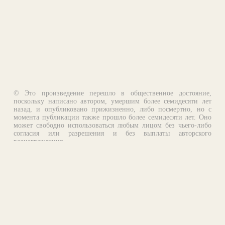
© Это произведение перешло в общественное достояние,
поскольку написано автором, умершим более семидесяти лет
назад, и опубликовано прижизненно, либо посмертно, но с
момента публикации также прошло более семидесяти лет. Оно
может свободно использоваться любым лицом без чьего-либо
согласия или разрешения и без выплаты авторского
вознаграждения.
Email:
otklik@ilibrary.ru
О библиотеке
Реклама на сайте
©1996—2026 Алексей Комаров. Подборка произведений,
оформление, программирование.