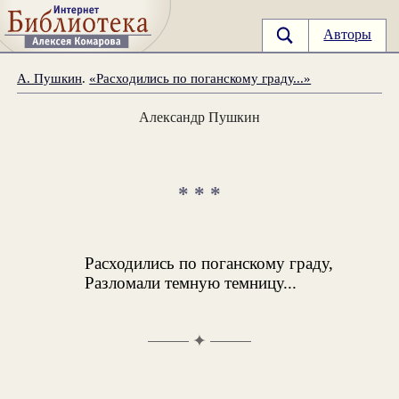
Авторы
А. Пушкин
.
«Расходились по поганскому граду...»
Александр Пушкин
* * *
Расходились по поганскому граду,
Разломали темную темницу...
✦