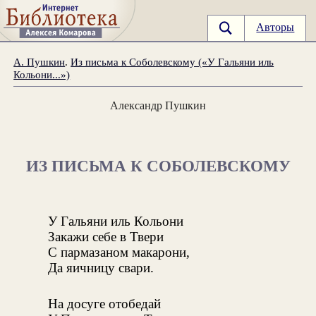
Авторы
А. Пушкин
.
Из письма к Соболевскому («У Гальяни иль
Кольони...»)
Александр Пушкин
ИЗ ПИСЬМА К СОБОЛЕВСКОМУ
У Гальяни иль Кольони
Закажи себе в Твери
С пармазаном макарони,
Да яичницу свари.
На досуге отобедай