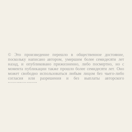
© Это произведение перешло в общественное достояние,
поскольку написано автором, умершим более семидесяти лет
назад, и опубликовано прижизненно, либо посмертно, но с
момента публикации также прошло более семидесяти лет. Оно
может свободно использоваться любым лицом без чьего-либо
согласия или разрешения и без выплаты авторского
вознаграждения.
Email:
otklik@ilibrary.ru
О библиотеке
Реклама на сайте
©1996—2026 Алексей Комаров. Подборка произведений,
оформление, программирование.