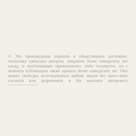
© Это произведение перешло в общественное достояние,
поскольку написано автором, умершим более семидесяти лет
назад, и опубликовано прижизненно, либо посмертно, но с
момента публикации также прошло более семидесяти лет. Оно
может свободно использоваться любым лицом без чьего-либо
согласия или разрешения и без выплаты авторского
вознаграждения.
Email:
otklik@ilibrary.ru
О библиотеке
Реклама на сайте
©1996—2026 Алексей Комаров. Подборка произведений,
оформление, программирование.