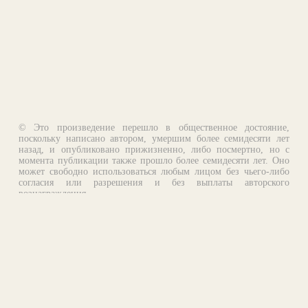
© Это произведение перешло в общественное достояние,
поскольку написано автором, умершим более семидесяти лет
назад, и опубликовано прижизненно, либо посмертно, но с
момента публикации также прошло более семидесяти лет. Оно
может свободно использоваться любым лицом без чьего-либо
согласия или разрешения и без выплаты авторского
вознаграждения.
Email:
otklik@ilibrary.ru
О библиотеке
Реклама на сайте
©1996—2026 Алексей Комаров. Подборка произведений,
оформление, программирование.