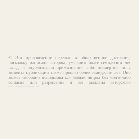
© Это произведение перешло в общественное достояние,
поскольку написано автором, умершим более семидесяти лет
назад, и опубликовано прижизненно, либо посмертно, но с
момента публикации также прошло более семидесяти лет. Оно
может свободно использоваться любым лицом без чьего-либо
согласия или разрешения и без выплаты авторского
вознаграждения.
Email:
otklik@ilibrary.ru
О библиотеке
Реклама на сайте
©1996—2026 Алексей Комаров. Подборка произведений,
оформление, программирование.