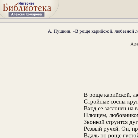
А. Пушкин
.
«В роще карийской, любезной ло
Ал
В роще карийской, л
Стройные сосны круг
Вход ее заслонен на 
Плющем, любовником 
Звонкой струится дуг
Резвый ручей. Он, пр
Вдаль по роще густой