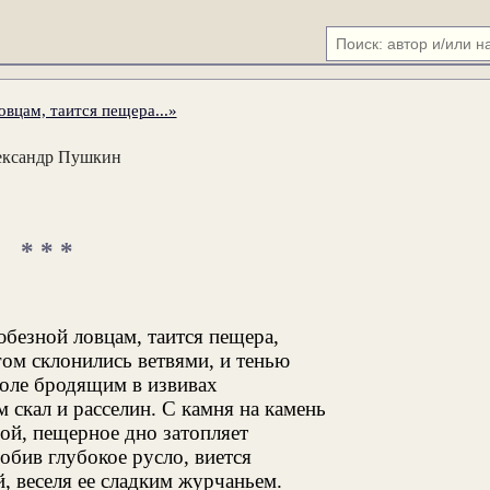
вцам, таится пещера...»
ександр Пушкин
* * *
юбезной ловцам, таится пещера,
ом склонились ветвями, и тенью
воле бродящим в извивах
скал и расселин. С камня на камень
ой, пещерное дно затопляет
обив глубокое русло, виется
, веселя ее сладким журчаньем.