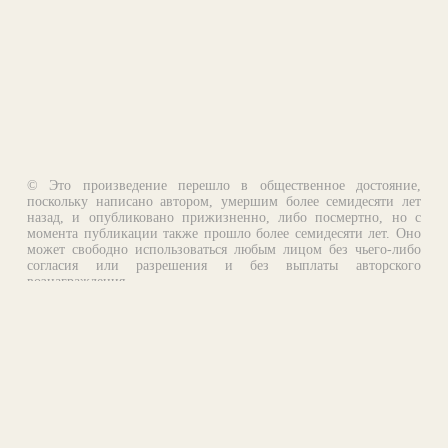
© Это произведение перешло в общественное достояние,
поскольку написано автором, умершим более семидесяти лет
назад, и опубликовано прижизненно, либо посмертно, но с
момента публикации также прошло более семидесяти лет. Оно
может свободно использоваться любым лицом без чьего-либо
согласия или разрешения и без выплаты авторского
вознаграждения.
Email:
otklik@ilibrary.ru
О библиотеке
Реклама на сайте
©1996—2026 Алексей Комаров. Подборка произведений,
оформление, программирование.