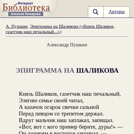
Авторы
А. Пушкин
.
Эпиграмма на Шаликова («Князь Шаликов,
газетчик наш печальный...»)
Александр Пушкин
ЭПИГРАММА НА
ШАЛИКОВА
Князь Шаликов, газетчик наш печальный,
Элегию семье своей читал,
А казачок огарок свечки сальной
Перед певцом со трепетом держал.
Вдруг мальчик наш заплакал, запищал.
«Вот, вот с кого пример берите, дуры!» —
Он дочерям в восторге закричал. —