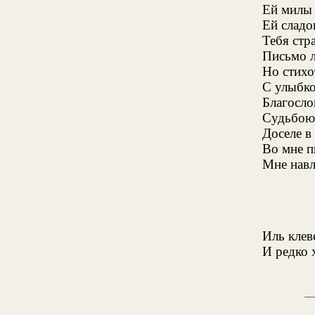
Ей милы 
Ей сладо
Тебя стр
Письмо л
Но стихо
С улыбк
Благосло
Судьбою 
Доселе в
Во мне п
Мне навл
Иль клеве
И редко 