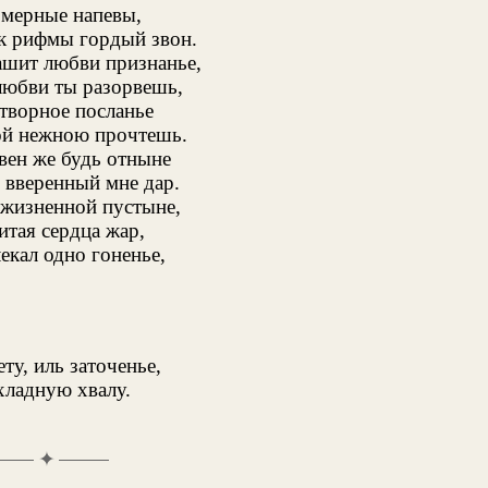
мерные напевы,
к рифмы гордый звон.
ашит любви признанье,
юбви ты разорвешь,
творное посланье
ой нежною прочтешь.
вен же будь отныне
вверенный мне дар.
 жизненной пустыне,
итая сердца жар,
екал одно гоненье,
ту, иль заточенье,
хладную хвалу.
✦