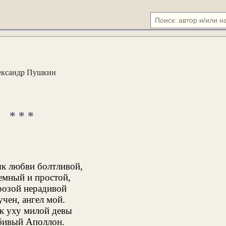
ександр Пушкин
* * *
к любви болтливой,
емный и простой,
розой нерадивой
учен, ангел мой.
к уху милой девы
бивый Аполлон.