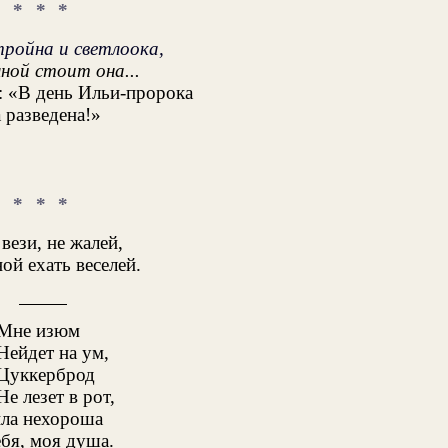
* * *
тройна и светлоока,
ной стоит она...
 «В день Ильи-пророка
 разведена!»
* * *
 вези, не жалей,
ой ехать веселей.
Мне изюм
Нейдет на ум,
Цуккерброд
е лезет в рот,
ла нехороша
ебя, моя душа.