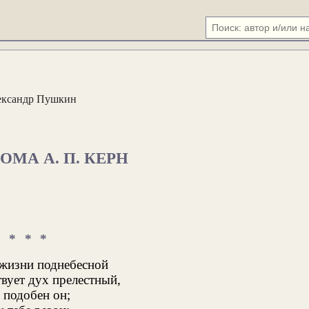
ександр Пушкин
ОМА А. П. КЕРН
* * *
 жизни поднебесной
вует дух прелестный,
е подобен он;