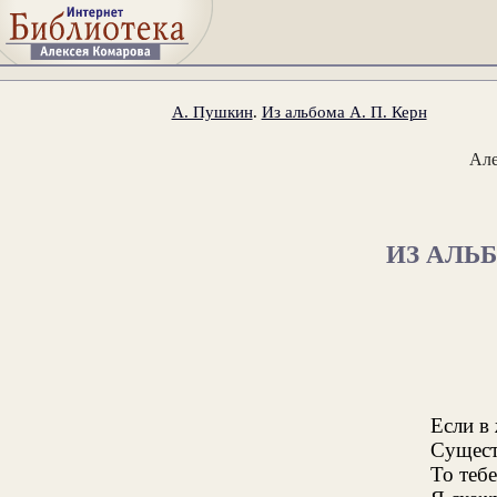
А. Пушкин
.
Из альбома А. П. Керн
Ал
ИЗ АЛЬБ
Если в
Сущест
То теб