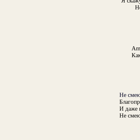
Я скажу
Не
Amo
Как
Не смею
Благопр
И даже 
Не смею