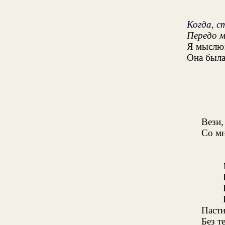
Когда, с
Передо м
Я мыслю:
Она была
Вези,
Со мн
Н
Пасти
Без т