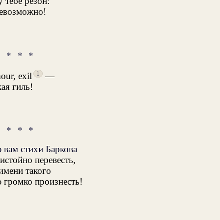
 тебе резон:
возможно!
* * *
1
ur, exil
—
ая гиль!
* * *
 вам стихи Баркова
истойно перевесть,
имени такого
 громко произнесть!