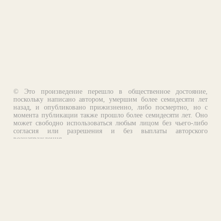
© Это произведение перешло в общественное достояние,
поскольку написано автором, умершим более семидесяти лет
назад, и опубликовано прижизненно, либо посмертно, но с
момента публикации также прошло более семидесяти лет. Оно
может свободно использоваться любым лицом без чьего-либо
согласия или разрешения и без выплаты авторского
вознаграждения.
Email:
otklik@ilibrary.ru
О библиотеке
Реклама на сайте
©1996—2026 Алексей Комаров. Подборка произведений,
оформление, программирование.