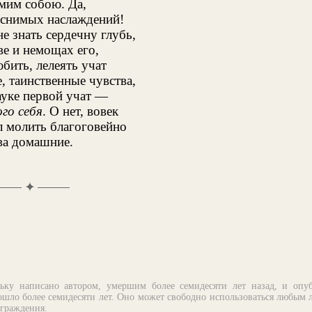
амим собою. Да,
яснимых наслаждений!
е знать сердечну глубь,
е и немощах его,
бить, лелеять учат
, таинственные чувства,
ауке первой учат —
го себя
. О нет, вовек
л молить благоговейно
ва домашние.
✦
ьку написано автором, умершим более семидесяти лет назад, и опу
шло более семидесяти лет. Оно может свободно использоваться любым 
аграждения.