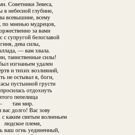
н. Советники Зевеса,
ы в небесной глубине,
ва всевышние, всему
, по мненью мудрецов,
оржественно за вами
с с супругой белоглавой
гиня, дева силы,
ллада, — вам хвала.
н, таинственные силы!
был изгнаньем удален
ртв и тихих возлияний,
ть не остывал я, боги,
часы пустынной грусти
просилась отдохнуть
ятого пепелища
 —
там мир.
 вас долго! Вас зову
, с каким святым волненьем
людское племя,
ь ваш огнь уединенный,