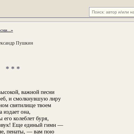
сни...»
ександр Пушкин
* * *
ысокой, важной песни
Феб, и смолкнувшую лиру
ном святилище твоем
а издает она,
ы его колеблет буря,
звук! Еще единый гимн —
е, пенаты, — вам пою