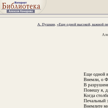
А. Пушкин
.
«Еще одной высокой, важной пе
Ал
Еще одной в
Внемли, о 
В разрушен
Повешу я, д
Когда столб
Печальный 
Внемлите мн