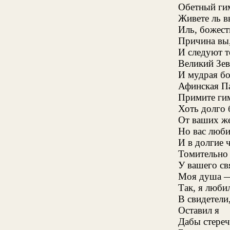
Обетный гим
Живете ль в
Иль, божест
Причина вы
И следуют т
Великий Зев
И мудрая бо
Афинская Па
Примите гим
Хоть долго 
От ваших же
Но вас люби
И в долгие 
Томительно 
У вашего св
Моя душа
Так, я любил
В свидетели
Оставил я
Дабы стереч