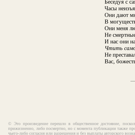
Беседуя с с
Часы неизъ
Они дают мн
В могуществ
Они меня лю
Не смертные
И нас они н
Чтить само
Не престава
Вас, божест
© Это произведение перешло в общественное достояние, поскол
прижизненно, либо посмертно, но с момента публикации также про
чьего-либо согласия или разрешения и без выплаты авторского возн