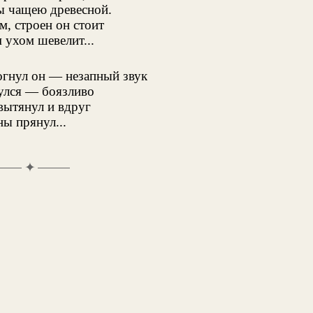
ы чащею древесной.
, строен он стоит
 ухом шевелит...
гнул он — незапный звук
улся — боязливо
ытянул и вдруг
ы прянул...
✦