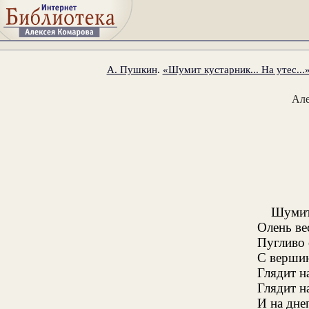
А. Пушкин
.
«Шумит кустарник... На утес...
Ал
Шумит 
Олень ве
Пугливо
С вершин
Глядит н
Глядит н
И на дне