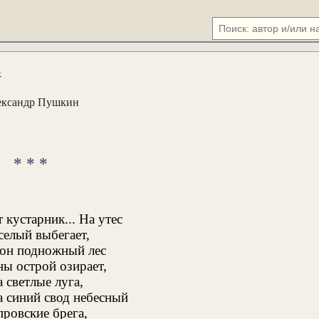
»
ександр Пушкин
* * *
кустарник... На утес
селый выбегает,
 он подножный лес
ы острой озирает,
а светлые луга,
а синий свод небесный
провские брега,