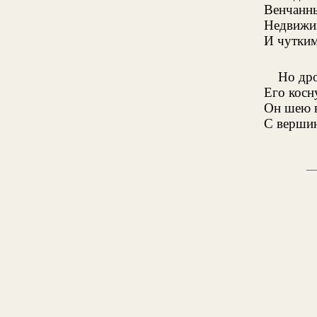
Венчанн
Недвижим
И чутким
Но дро
Его косн
Он шею в
С вершин