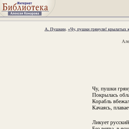
А. Пушкин
.
«Чу, пушки грянули! крылатых к
Ал
Чу, пушки грян
Покрылась обла
Корабль вбежал
Качаясь, плавае
Ликует русский
Без ветра, в яс