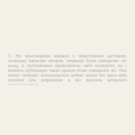
© Это произведение перешло в общественное достояние,
поскольку написано автором, умершим более семидесяти лет
назад, и опубликовано прижизненно, либо посмертно, но с
момента публикации также прошло более семидесяти лет. Оно
может свободно использоваться любым лицом без чьего-либо
согласия или разрешения и без выплаты авторского
вознаграждения.
Email:
otklik@ilibrary.ru
О библиотеке
Реклама на сайте
©1996—2026 Алексей Комаров. Подборка произведений,
оформление, программирование.