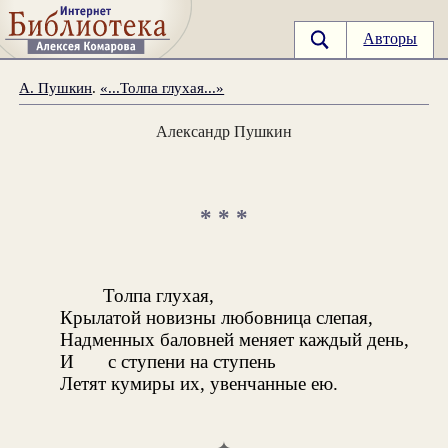
Авторы
А. Пушкин
.
«...Толпа глухая...»
Александр Пушкин
* * *
Толпа глухая,
Крылатой новизны любовница слепая,
Надменных баловней меняет каждый день,
И
с ступени на ступень
Летят кумиры их, увенчанные ею.