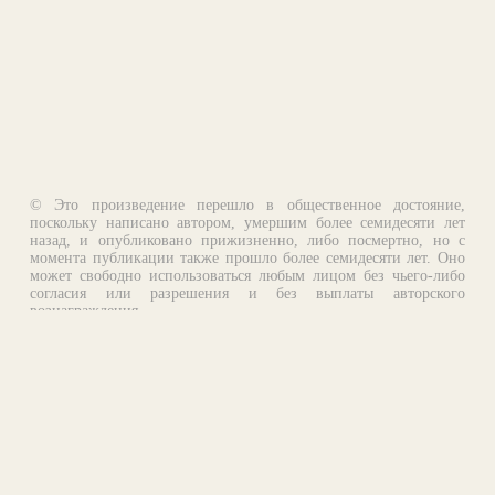
© Это произведение перешло в общественное достояние,
поскольку написано автором, умершим более семидесяти лет
назад, и опубликовано прижизненно, либо посмертно, но с
момента публикации также прошло более семидесяти лет. Оно
может свободно использоваться любым лицом без чьего-либо
согласия или разрешения и без выплаты авторского
вознаграждения.
Email:
otklik@ilibrary.ru
О библиотеке
Реклама на сайте
©1996—2026 Алексей Комаров. Подборка произведений,
оформление, программирование.