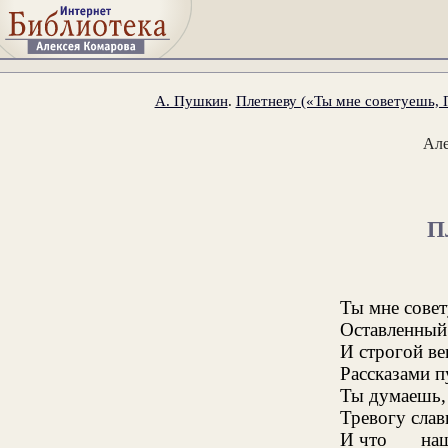
А. Пушкин
.
Плетневу («Ты мне советуешь, 
Ал
П
Ты мне сове
Оставленный
И строгой ве
Рассказами 
Ты думаешь,
Тревогу слав
И что
наш