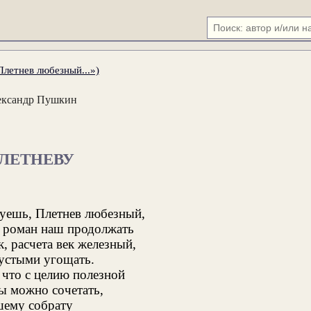
Плетнев любезный...»)
ександр Пушкин
ЛЕТНЕВУ
туешь, Плетнев любезный,
 роман наш продолжать
к, расчета век железный,
пустыми угощать.
 что с целию полезной
ы можно сочетать,
ему собрату