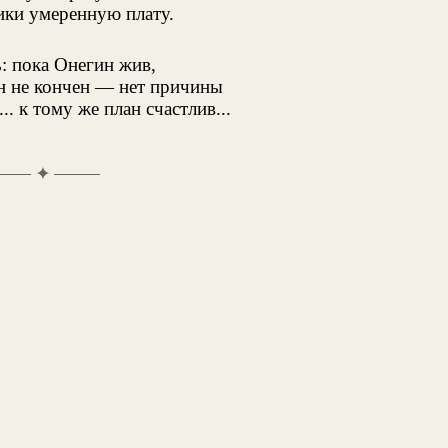
ики умеренную плату.
: пока Онегин жив,
н не кончен — нет причины
.. к тому же план счастлив...
✦