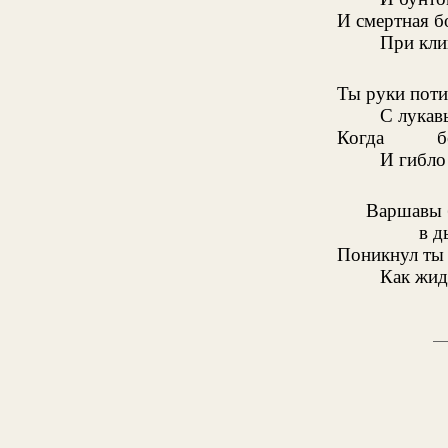
И смертная 
При кли
Ты руки поти
С лукав
Когда
б
И гибло 
Варшавы 
в д
Поникнул ты 
Как жид