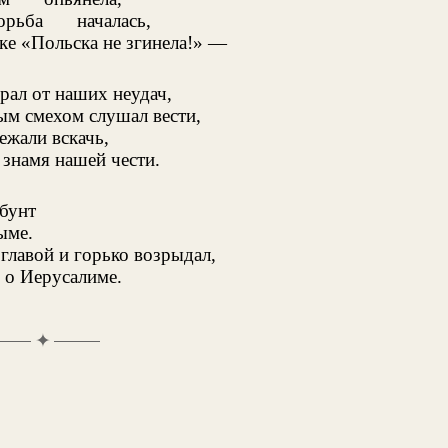
борьба
началась,
ке «Польска не згинела!» —
рал от наших неудач,
ым смехом слушал вести,
ежали вскачь,
знамя нашей чести.
бунт
ыме.
главой и горько возрыдал,
 о Иерусалиме.
✦