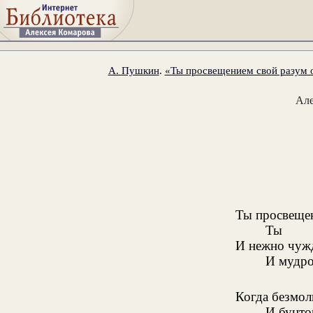
А. Пушкин
.
«Ты просвещением свой разум о
Ал
Ты просвещен
Ты
И нежно чуж
И мудро 
Когда безмол
И бунт