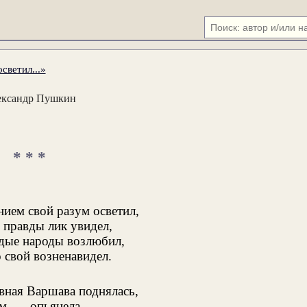
светил...»
ександр Пушкин
* * *
ием свой разум осветил,
правды лик увидел,
дые народы возлюбил,
свой возненавидел.
вная Варшава поднялась,
ом
опьянела,