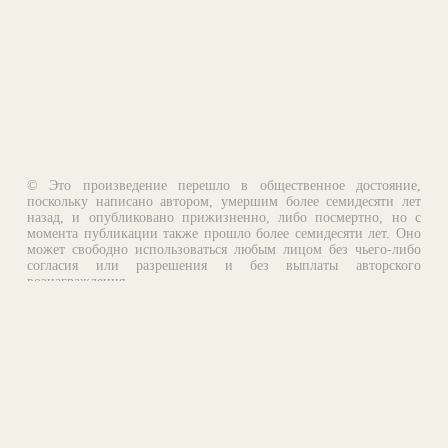
© Это произведение перешло в общественное достояние,
поскольку написано автором, умершим более семидесяти лет
назад, и опубликовано прижизненно, либо посмертно, но с
момента публикации также прошло более семидесяти лет. Оно
может свободно использоваться любым лицом без чьего-либо
согласия или разрешения и без выплаты авторского
вознаграждения.
Email:
otklik@ilibrary.ru
О библиотеке
Реклама на сайте
©1996—2026 Алексей Комаров. Подборка произведений,
оформление, программирование.