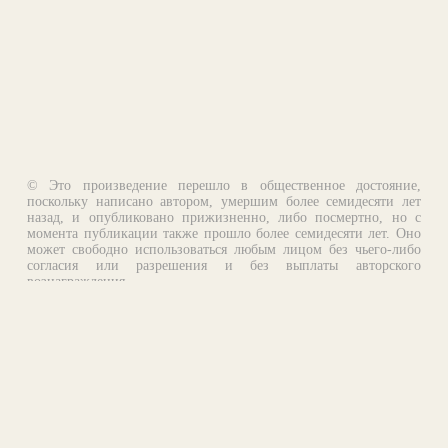
© Это произведение перешло в общественное достояние,
поскольку написано автором, умершим более семидесяти лет
назад, и опубликовано прижизненно, либо посмертно, но с
момента публикации также прошло более семидесяти лет. Оно
может свободно использоваться любым лицом без чьего-либо
согласия или разрешения и без выплаты авторского
вознаграждения.
Email:
otklik@ilibrary.ru
О библиотеке
Реклама на сайте
©1996—2026 Алексей Комаров. Подборка произведений,
оформление, программирование.