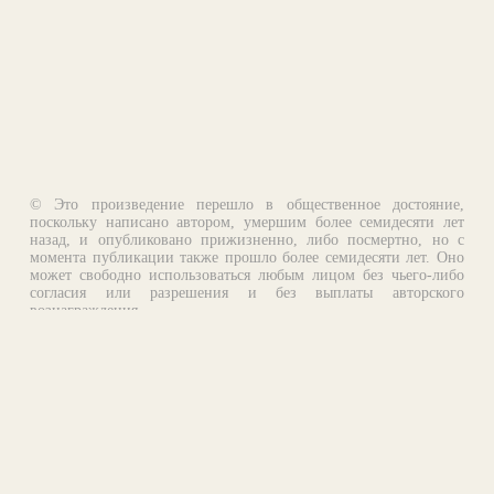
© Это произведение перешло в общественное достояние,
поскольку написано автором, умершим более семидесяти лет
назад, и опубликовано прижизненно, либо посмертно, но с
момента публикации также прошло более семидесяти лет. Оно
может свободно использоваться любым лицом без чьего-либо
согласия или разрешения и без выплаты авторского
вознаграждения.
Email:
otklik@ilibrary.ru
О библиотеке
Реклама на сайте
©1996—2026 Алексей Комаров. Подборка произведений,
оформление, программирование.