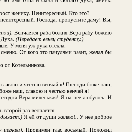
 во имя отца и сына и святаго духа, аминь.
 рост жениху. Неинтересный. Кто это?
неинтересный. Господа, пропустите даму! Вы,
иной)
. Венчается раба божия Вера рабу божию
о Духа.
(Передает венец студенту.)
ые. У меня уж рука отекла.
о сменю. От кого это пачулями разит, желал бы
то от Котельникова.
 славою и честью венчай я! Господи боже наш,
боже наш, славою и честью венчай я!
 сегодня Вера миленькая! Я на нее любуюсь. И
ь второй раз венчается.
здыхает.)
Я ей от души желаю!.. У нее доброе
у церкви)
. Прокимен глас восьмый. Положил