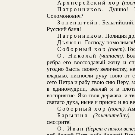
Архиерейский хор
(пое
Патронников
. Душно! 
Соломонович?
Зоненштейн
. Бельгийский
Русский баня!
Патронников
. Полиция др
Дьякон
. Господу помолимся
Соборный хор
(поет)
. Го
О. Николай
(читает)
. Бо
ребра его воссоздавый жену и сп
угодно бысть твоему величеству, не
владыко, ниспосли руку твою от с
сего Петра и рабу твою сию Веру, з
в единомудрии, венчай я в плоть
восприятие. Яко твоя держава, и тво
святаго духа, ныне и присно и во ве
Соборный хор
(поет)
. Ам
Барышня
(Зоненштейну)
.
смотрите!
О. Иван
(берет с налоя вен