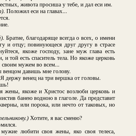
честных, живота просиша у тебе, и дал еси им.
т)
. Положил еси на главах...
тся.
ние.
)
. Братие, благодаряще всегда о всех, о имени
гу и отцу; повинующеся друг другу в страсе
йтеся, якоже господу, зане муж глава есть
, и той есть спаситель тела. Но якоже церковь
 своим мужем во всем...
ы венцом давишь мне голову.
 Я держу венец на три вершка от головы.
ишь!
оя жены, якоже и Христос возлюби церковь и
очистив банею водною в глаголе. Да представит
кверны, или порока, или нечто от таковых, но
ельникову.)
Хотите, я вас сменю?
омился.
 мужие любити своя жены, яко своя телеса,