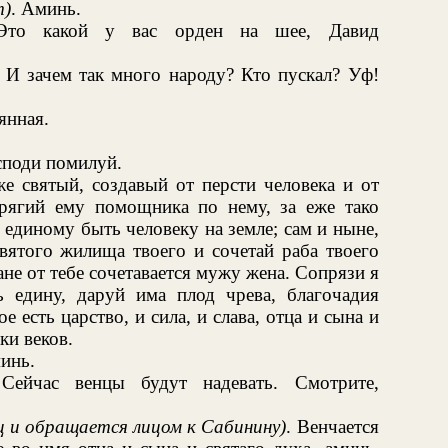
т)
. Аминь.
Это какой у вас орден на шее, Давид
. И зачем так много народу? Кто пускал? Уф!
янная.
!
споди помилуй.
же святый, создавый от персти человека и от
рягий ему помощника по нему, за еже тако
 единому быть человеку на земле; сам и ныне,
вятого жилища твоего и сочетай раба твоего
ане от тебе сочетавается мужу жена. Сопрязи я
 едину, даруй има плод чрева, благочадия
е есть царство, и сила, и слава, отца и сына и
ки веков.
инь.
 Сейчас венцы будут надевать. Смотрите,
ец и обращается лицом к Сабинину)
. Венчается