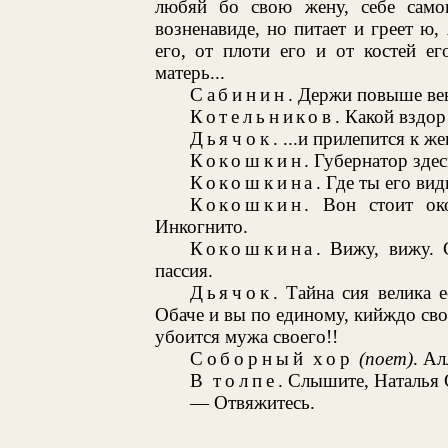
любяй бо свою жену, себе само
возненавиде, но питает и греет ю,
его, от плоти его и от костей ег
матерь...
Сабинин
. Держи повыше ве
Котельников
. Какой вздор
Дьячок
. ...и прилепится к же
Кокошкин
. Губернатор здес
Кокошкина
. Где ты его ви
Кокошкин
. Вон стоит ок
Инкогнито.
Кокошкина
. Вижу, вижу. 
пассия.
Дьячок
. Тайна сия велика 
Обаче и вы по единому, кийждо свою
убоится мужа своего!!
Соборный хор
(поет)
. Ал
В толпе
. Слышите, Наталья 
— Отвяжитесь.