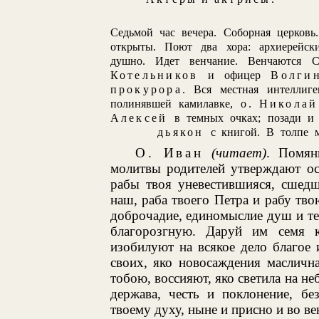
Седьмой час вечера. Соборная церковь
открыты. Поют два хора: архиерейск
душно. Идет венчание. Венчаются
Котельников
и офицер
Волги
прокурора
. Вся местная интеллиг
полинявшей камилавке,
о. Николай
Алексей
в темных очках; позади и 
дьякон
с книгой. В толпе 
О. Иван
(читает)
. Помян
молитвы родителей утверждают ос
рабы твоя уневестившияся, сшедш
наш, раба твоего Петра и рабу тво
доброчадие, единомыслие душ и тел
благорозгную. Даруй им семя к
изобилуют на всякое дело благое 
своих, яко новосаждения масличн
тобою, воссияют, яко светила на не
держава, честь и поклонение, б
твоему духу, ныне и присно и во ве