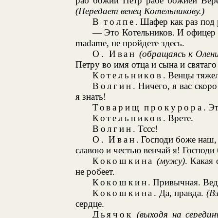
раб божий Петр рабе божией Вере
(Передает венец Котельникову.)
В толпе
. Шафер как раз под
— Это Котельников. И офицер 
madame, не пройдете здесь.
О. Иван
(обращаясь к Олен
Петру во имя отца и сына и святаг
Котельников
. Венцы тяжел
Волгин
. Ничего, я вас скор
я знать!
Товарищ прокурора
. Э
Котельников
. Врете.
Волгин
. Тссс!
О. Иван
. Господи боже наш,
славою и честью венчай я! Господи 
Кокошкина
(мужу)
. Какая
не робеет.
Кокошкин
. Привычная. Вед
Кокошкина
. Да, правда.
(В
сердце.
Дьячок
(выходя на середин