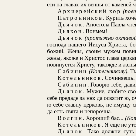
еси на главах их венцы от каменей 
Архиерейский хор
(пое
Патронников
. Курить хоче
Дьячок
. Апостола Павла чте
Дьякон
. Вонмем!
Дьячок
(протяжно октавой
господа нашего Иисуса Христа, бо
божий. Жены, своим мужем повину
жены, якоже и Христос глава церкви
повинуется Христу, такожде и жены
Сабинин
(Котельникову)
. Т
Котельников
. Сочиняешь.
Сабинин
. Говорю тебе, дав
Дьячок
. Мужие, любите св
себе предаде за ню: да освятит ю, 
ю себе славну церковь, не имущу с
да есть свята и непорочна.
Волгин
. Хороший бас...
(Кот
Котельников
. Я еще не ут
Дьячок
. Тако должни суть