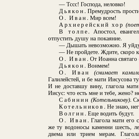
— Тссс! Господа, неловко!
Дьякон
. Премудрость прости
О. Иван
. Мир всем!
Архиерейский хор
(пое
В толпе
. Апостол, еванге
отпустить душу на покаяние.
— Дышать невозможно. Я уйду
— Не пройдете. Ждите, скоро к
О. Иван
. От Иоанна святаго 
Дьякон
. Вонмем!
О. Иван
(снимает камила
Галилейстей, и бе мати Иисусова ту
И не доставшу вину, глагола мати
Иисус: что есть мне и тебе, жено? н
Сабинин
(Котельникову)
. С
Котельников
. Не знаю, не
Волгин
. Еще водить будут.
О. Иван
. Глагола мати его 
же ту водоносы каменни шесть, л
двема или трием мерам. Глагол