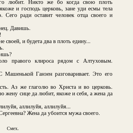
го любит. Никто же бо когда свою плоть
 якоже и господь церковь, зане уди есмы тела
о. Сего ради оставит человек отца своего и
нец. Давишь.
!
не своей, и будета два в плоть едину...
ь.
дишь?
оло правого клироса рядом с Алтуховым.
С Машенькой Ганзен разговаривает. Это его
есть. Аз же глаголю во Христа и во церковь.
 жену сице да любит, якоже и себя, а жена да
лилуйя, аллилуйя, аллилуйя...
Сергеевна? Жена да убоится мужа своего.
Смех.