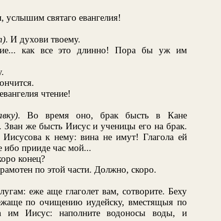
, услышим святаго евангелия!
т)
. И духови твоему.
лие... как все это длинно! Пора бы уж им
.
ончится.
евангелия чтение!
вку)
. Во время оно, брак бысть в Кане
. Зван же бысть Иисус и ученицы его на брак.
 Иисусова к нему: вина не имут! Глагола ей
е ибо прииде час мой...
коро конец?
грамотен по этой части. Должно, скоро.
слугам: еже аще глаголет вам, сотворите. Беху
ежаще по очищению иудейску, вместящыя по
а им Иисус: наполните водоносы воды, и