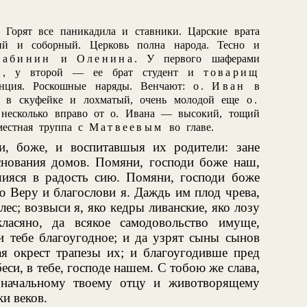
. Горят все паникадила и ставники. Царские врата
ий и соборный. Церковь полна народа. Тесно и
Сабинин
и
Оленина
. У первого шаферами
н
, у второй — ее брат студент и
товарищ
енция. Роскошные наряды. Венчают:
о. Иван
в
в скуфейке и лохматый, очень молодой еще
о.
несколько вправо от о. Ивана — высокий, тощий
местная труппа с
Матвеевым
во главе.
и, боже, и воспитавшыя их родители: зане
нования домов. Помяни, господи боже наш,
ияся в радость сию. Помяни, господи боже
ю Веру и благослови я. Даждь им плод чрева,
ес; возвыси я, яко кедры ливанские, яко лозу
ласяно, да всякое самодовольство имуще,
и тебе благоугодное; и да узрят сыны сынов
ая окрест трапезы их; и благоугодивше пред
беси, в тебе, господе нашем. С тобою же слава,
езначальному твоему отцу и животворящему
ки веков.