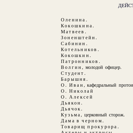
ДЕЙС
Оленина
.
Кокошкина
.
Матвеев
.
Зоненштейн
.
Сабинин
.
Котельников
.
Кокошкин
.
Патронников
.
Волгин
, молодой офицер.
Студент
.
Барышня
.
О. Иван
, кафедральный протои
О. Николай
О. Алексей
Дьякон
.
Дьячок
.
Кузьма
, церковный сторож.
Дама в черном
.
Товарищ прокурора
.
Актеры и актрисы
.