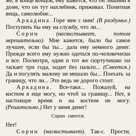
же, в конце концов, ему кажется, что он лишний в
доме, что он тут нахлебник, приживал. Понятная
вещь, самолюбие...
Аркадина
. Горе мне с ним!
(В раздумье.)
Поступить бы ему на службу, что ли...
Сорин
(насвистывает, потом
нерешительно)
. Мне кажется, было бы самое
лучшее, если бы ты... дала ему немного денег.
Прежде всего ему нужно одеться по-человечески
и все. Посмотри, один и тот же сюртучишко он
таскает три года, ходит без пальто...
(Смеется.)
Да и погулять малому не мешало бы... Поехать за
границу, что ли... Это ведь не дорого стоит.
Аркадина
. Все-таки... Пожалуй, на
костюм я еще могу, но чтоб за границу... Нет, в
настоящее время и на костюм не могу.
(Решительно.)
Нет у меня денег!
Сорин смеется.
Нет!
Сорин
(насвистывает)
. Так-с. Прости,