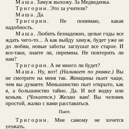
Маша
. Замуж выхожу. За Медведенка.
Тригорин
. Это за учителя?
Маша
. Да.
Тригорин
. Не понимаю, какая
надобность.
Маша
. Любить безнадежно, целые годы все
ждать чего-то... А как выйду замуж, будет уже не
до любви, новые заботы заглушат все старое. И
все-таки, знаете ли, перемена. Не повторить ли
нам?
Тригорин
. А не много ли будет?
Маша
. Ну, вот!
(Наливает по рюмке.)
Вы
не смотрите на меня так. Женщины пьют чаще,
чем вы думаете. Меньшинство пьет открыто, как
я, а большинство тайно. Да. И всё водку или
коньяк.
(Чокается.)
Желаю вам! Вы человек
простой, жалко с вами расставаться.
Пьют.
Тригорин
. Мне самому не хочется
уезжать.