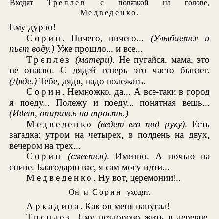
Входят
Треплев
с повязкой на голове,
Медведенко
.
Ему дурно!
Сорин
. Ничего, ничего...
(Улыбается и
пьет воду.)
Уже прошло... и все...
Треплев
(матери)
. Не пугайся, мама, это
не опасно. С дядей теперь это часто бывает.
(Дяде.)
Тебе, дядя, надо полежать.
Сорин
. Немножко, да... А все-таки в город
я поеду... Полежу и поеду... понятная вещь...
(Идет, опираясь на трость.)
Медведенко
(ведет его под руку)
. Есть
загадка: утром на четырех, в полдень на двух,
вечером на трех...
Сорин
(смеется)
. Именно. А ночью на
спине. Благодарю вас, я сам могу идти...
Медведенко
. Ну вот, церемонии!..
Он и
Сорин
уходят.
Аркадина
. Как он меня напугал!
Треплев
. Ему нездорово жить в деревне.