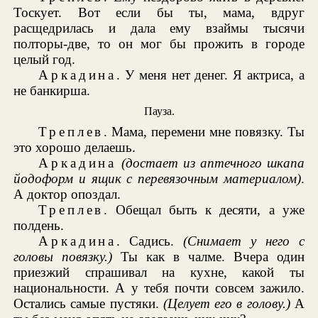
Тоскует. Вот если бы ты, мама, вдруг
расщедрилась и дала ему взаймы тысячи
полторы-две, то он мог бы прожить в городе
целый год.
Аркадина
. У меня нет денег. Я актриса, а
не банкирша.
Пауза.
Треплев
. Мама, перемени мне повязку. Ты
это хорошо делаешь.
Аркадина
(достает из аптечного шкапа
йодоформ и ящик с перевязочным материалом)
.
А доктор опоздал.
Треплев
. Обещал быть к десяти, а уже
полдень.
Аркадина
. Садись.
(Снимает у него с
головы повязку.)
Ты как в чалме. Вчера один
приезжий спрашивал на кухне, какой ты
национальности. А у тебя почти совсем зажило.
Остались самые пустяки.
(Целует его в голову.)
А