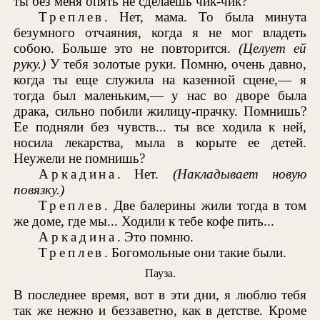
ты без меня опять не сделаешь чик-чик?
Треплев
. Нет, мама. То была минута
безумного отчаяния, когда я не мог владеть
собою. Больше это не повторится.
(Целует ей
руку.)
У тебя золотые руки. Помню, очень давно,
когда ты еще служила на казенной сцене,— я
тогда был маленьким,— у нас во дворе была
драка, сильно побили жилицу-прачку. Помнишь?
Ее подняли без чувств... ты все ходила к ней,
носила лекарства, мыла в корыте ее детей.
Неужели не помнишь?
Аркадина
. Нет.
(Накладывает новую
повязку.)
Треплев
. Две балерины жили тогда в том
же доме, где мы... Ходили к тебе кофе пить...
Аркадина
. Это помню.
Треплев
. Богомольные они такие были.
Пауза.
В последнее время, вот в эти дни, я люблю тебя
так же нежно и беззаветно, как в детстве. Кроме