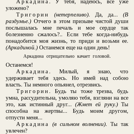
Аркадина
. У тебя, надеюсь, все уже
уложено?
Тригорин
(нетерпеливо)
. Да, да...
(В
раздумье.)
Отчего в этом призыве чистой души
послышалась мне печаль и мое сердце так
болезненно сжалось?.. Если тебе когда-нибудь
понадобится моя жизнь, то приди и возьми ее.
(Аркадиной.)
Останемся еще на один день!
Аркадина отрицательно качает головой.
Останемся!
Аркадина
. Милый, я знаю, что
удерживает тебя здесь. Но имей над собою
власть. Ты немного опьянел, отрезвись.
Тригорин
. Будь ты тоже трезва, будь
умна, рассудительна, умоляю тебя, взгляни на все
это, как истинный друг...
(Жмет ей руку.)
Ты
способна на жертвы... Будь моим другом,
отпусти меня...
Аркадина
(в сильном волнении)
. Ты так
увлечен?