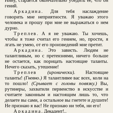
Нину, старается окончательно убедить ее, что он
гений.
Аркадина
. Для тебя наслаждение
говорить мне неприятности. Я уважаю этого
человека и прошу при мне не выражаться о нем
дурно.
Треплев
. А я не уважаю. Ты хочешь,
чтобы я тоже считал его гением, но, прости, я
лгать не умею, от его произведений мне претит.
Аркадина
. Это зависть. Людям не
талантливым, но с претензиями, ничего больше
не остается, как порицать настоящие таланты.
Нечего сказать, утешение!
Треплев
(иронически)
. Настоящие
таланты!
(Гневно.)
Я талантливее вас всех, коли на
то пошло!
(Срывает с головы повязку.)
Вы,
рутинеры, захватили первенство в искусстве и
считаете законным и настоящим лишь то, что
делаете вы сами, а остальное вы гнетете и душите!
Не признаю я вас! Не признаю ни тебя, ни его!
Аркадина
. Декадент!..