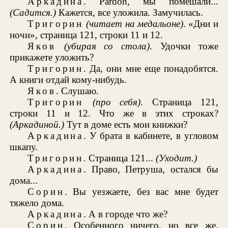
Аркадина
. Pardon, мы помешали...
(Садится.)
Кажется, все уложила. Замучилась.
Тригорин
(читает на медальоне)
. «Дни и
ночи», страница 121, строки 11 и 12.
Яков
(убирая со стола)
. Удочки тоже
прикажете уложить?
Тригорин
. Да, они мне еще понадобятся.
А книги отдай кому-нибудь.
Яков
. Слушаю.
Тригорин
(про себя)
. Страница 121,
строки 11 и 12. Что же в этих строках?
(Аркадиной.)
Тут в доме есть мои книжки?
Аркадина
. У брата в кабинете, в угловом
шкапу.
Тригорин
. Страница 121...
(Уходит.)
Аркадина
. Право, Петруша, остался бы
дома...
Сорин
. Вы уезжаете, без вас мне будет
тяжело дома.
Аркадина
. А в городе что же?
Сорин
. Особенного ничего, но все же.