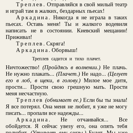
Треплев
. Отправляйся в свой милый театр
и играй там в жалких, бездарных пьесах!
Аркадина
. Никогда я не играла в таких
пьесах. Оставь меня! Ты и жалкого водевиля
написать не в состоянии. Киевский мещанин!
Приживал!
Треплев
. Скряга!
Аркадина
. Оборвыш!
Треплев садится и тихо плачет.
Ничтожество!
(Пройдясь в волнении.)
Не плачь.
Не нужно плакать...
(Плачет.)
Не надо...
(Целует
его в лоб, в щеки, в голову.)
Милое мое дитя,
прости... Прости свою грешную мать. Прости
меня несчастную.
Треплев
(обнимает ее.)
Если бы ты знала!
Я все потерял. Она меня не любит, я уже не могу
писать... пропали все надежды...
Аркадина
. Не отчаивайся... Все
обойдется. Я сейчас увезу его, она опять тебя
полюбит.
(Утирает ему слезы.)
Будет. Мы уже