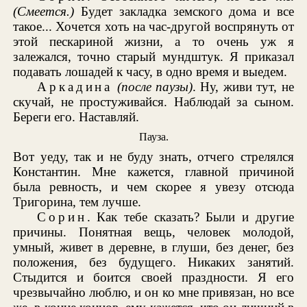
(Смеется.)
Будет закладка земского дома и все
такое... Хочется хоть на час-другой воспрянуть от
этой пескариной жизни, а то очень уж я
залежался, точно старый мундштук. Я приказал
подавать лошадей к часу, в одно время и выедем.
Аркадина
(после паузы)
. Ну, живи тут, не
скучай, не простуживайся. Наблюдай за сыном.
Береги его. Наставляй.
Пауза.
Вот уеду, так и не буду знать, отчего стрелялся
Константин. Мне кажется, главной причиной
была ревность, и чем скорее я увезу отсюда
Тригорина, тем лучше.
Сорин
. Как тебе сказать? Были и другие
причины. Понятная вещь, человек молодой,
умный, живет в деревне, в глуши, без денег, без
положения, без будущего. Никаких занятий.
Стыдится и боится своей праздности. Я его
чрезвычайно люблю, и он ко мне привязан, но все