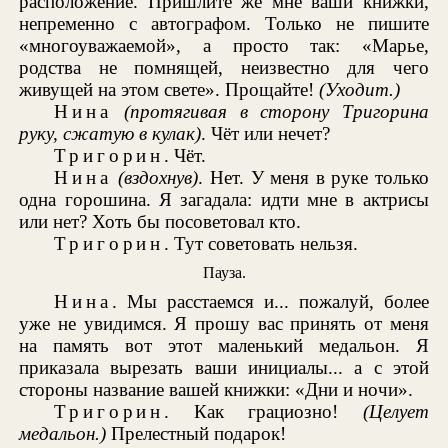
расположение. Пришлите же мне ваши книжки,
непременно с автографом. Только не пишите
«многоуважаемой», а просто так: «Марье,
родства не помнящей, неизвестно для чего
живущей на этом свете». Прощайте!
(Уходит.)
Нина
(протягивая в сторону Тригорина
руку, сжатую в кулак)
. Чёт или нечет?
Тригорин
. Чёт.
Нина
(вздохнув)
. Нет. У меня в руке только
одна горошина. Я загадала: идти мне в актрисы
или нет? Хоть бы посоветовал кто.
Тригорин
. Тут советовать нельзя.
Пауза.
Нина
. Мы расстаемся и... пожалуй, более
уже не увидимся. Я прошу вас принять от меня
на память вот этот маленький медальон. Я
приказала вырезать ваши инициалы... а с этой
стороны название вашей книжки: «Дни и ночи».
Тригорин
. Как грациозно!
(Целует
медальон.)
Прелестный подарок!