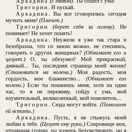
Аркадина
(с гневом)
. Ты сошел с ума!
Тригорин
. И пускай.
Аркадина
. Вы все сговорились сегодня
мучить меня!
(Плачет.)
Тригорин
(берет себя за голову)
. Не
понимает! Не хочет понять!
Аркадина
. Неужели я уже так стара и
безобразна, что со мною можно, не стесняясь,
говорить о других женщинах?
(Обнимает его и
целует.)
О, ты обезумел! Мой прекрасный,
дивный... Ты, последняя страница моей жизни!
(Становится на колени.)
Моя радость, моя
гордость, мое блаженство...
(Обнимает его
колени.)
Если ты покинешь меня, хотя на один
час, то я не переживу, сойду с ума, мой
изумительный, великолепный, мой повелитель...
Тригорин
. Сюда могут войти.
(Помогает
ей встать.)
Аркадина
. Пусть, я не стыжусь моей
любви к тебе.
(Целует ему руки.)
Сокровище мое,
отчаянная голова, ты хочешь безумствовать, но я