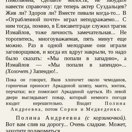
навести справочку: где теперь актер Суздальцев?
Жив ли? Здоров ли? Вместе пивали когда-то... В
«Ограбленной почте» играл неподражаемо... С
ним тогда, помню, в Елисаветграде служил трагик
Измайлов, тоже личность замечательная... Не
торопитесь, многоуважаемая, пять минут еще
можно. Раз в одной мелодраме они играли
заговорщиков, и когда их вдруг накрыли, то надо
было сказать: «Мы попали в западню», а
Измайлов — «Мы попали в запендю»...
(Хохочет.)
Запендю!..
Пока он говорит, Яков хлопочет около чемоданов,
горничная приносит Аркадиной шляпу, манто, зонтик,
перчатки; все помогают Аркадиной одеться. Из левой
двери выглядывает повар, который немного погодя
входит нерешительно. Входит
Полина
Андреевна
, потом
Сорин
и
Медведенко
.
Полина Андреевна
(с корзиночкой)
.
Вот вам слив на дорогу... Очень сладкие. Может,
захотите полакомиться...