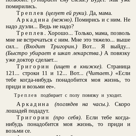
помирились.
Треплев
(целует ей руки)
. Да, мама.
Аркадина
(нежно)
. Помирись и с ним. Не
надо дуэли... Ведь не надо?
Треплев
. Хорошо... Только, мама, позволь
мне не встречаться с ним. Мне это тяжело... выше
сил...
(Входит Тригорин.)
Вот... Я выйду...
(Быстро убирает в шкап лекарства.)
А повязку
уже доктор сделает...
Тригорин
(ищет в книжке)
. Страница
121... строки 11 и 12... Вот...
(Читает.)
«Если
тебе когда-нибудь понадобится моя жизнь, то
приди и возьми ее».
Треплев
подбирает с полу повязку и уходит.
Аркадина
(поглядев на часы.)
. Скоро
лошадей подадут.
Тригорин
(про себя)
. Если тебе когда-
нибудь понадобится моя жизнь, то приди и
возьми се.