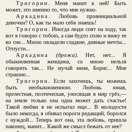
Тригорин
. Меня манит к ней! Быть
может, это именно то, что мне нужно.
Аркадина
. Любовь провинциальной
девочки? О, как ты мало себя знаешь!
Тригорин
. Иногда люди спят на ходу, так
вот я говорю с тобою, а сам будто сплю и вижу ее
во сне... Мною овладели сладкие, дивные мечты...
Отпусти...
Аркадина
(дрожа)
. Нет, нет... Я
обыкновенная женщина, со мною нельзя
говорить так... Не мучай меня, Борис... Мне
страшно...
Тригорин
. Если захочешь, ты можешь
быть необыкновенною. Любовь юная,
прелестная, поэтическая, уносящая в мир грёз,—
на земле только она одна может дать счастье!
Такой любви я не испытал еще... В молодости
было некогда, я обивал пороги редакций, боролся
с нуждой... Теперь вот она, эта любовь, пришла
наконец, манит... Какой же смысл бежать от нее?