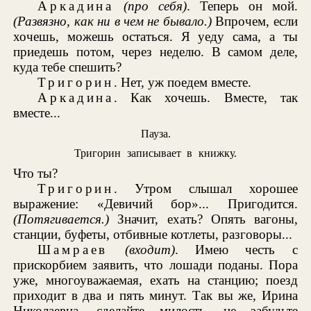
Аркадина
(про себя)
. Теперь он мой.
(Развязно, как ни в чем не бывало.)
Впрочем, если
хочешь, можешь остаться. Я уеду сама, а ты
приедешь потом, через неделю. В самом деле,
куда тебе спешить?
Тригорин
. Нет, уж поедем вместе.
Аркадина
. Как хочешь. Вместе, так
вместе...
Пауза.
Тригорин записывает в книжку.
Что ты?
Тригорин
. Утром слышал хорошее
выражение: «Девичий бор»... Пригодится.
(Потягивается.)
Значит, ехать? Опять вагоны,
станции, буфеты, отбивные котлеты, разговоры...
Шамраев
(входит)
. Имею честь с
прискорбием заявить, что лошади поданы. Пора
уже, многоуважаемая, ехать на станцию; поезд
приходит в два и пять минут. Так вы же, Ирина
Николаевна, сделайте милость, не забудьте