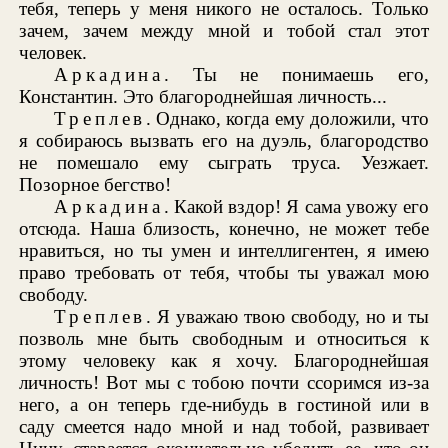
тебя, теперь у меня никого не осталось. Только
зачем, зачем между мной и тобой стал этот
человек.
Аркадина
. Ты не понимаешь его,
Константин. Это благороднейшая личность...
Треплев
. Однако, когда ему доложили, что
я собираюсь вызвать его на дуэль, благородство
не помешало ему сыграть труса. Уезжает.
Позорное бегство!
Аркадина
. Какой вздор! Я сама увожу его
отсюда. Наша близость, конечно, не может тебе
нравиться, но ты умен и интеллигентен, я имею
право требовать от тебя, чтобы ты уважал мою
свободу.
Треплев
. Я уважаю твою свободу, но и ты
позволь мне быть свободным и относиться к
этому человеку как я хочу. Благороднейшая
личность! Вот мы с тобою почти ссоримся из-за
него, а он теперь где-нибудь в гостиной или в
саду смеется надо мной и над тобой, развивает