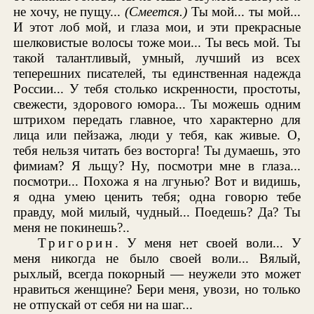
не хочу, не пущу...
(Смеется.)
Ты мой... ты мой...
И этот лоб мой, и глаза мои, и эти прекрасные
шелковистые волосы тоже мои... Ты весь мой. Ты
такой талантливый, умный, лучший из всех
теперешних писателей, ты единственная надежда
России... У тебя столько искренности, простоты,
свежести, здорового юмора... Ты можешь одним
штрихом передать главное, что характерно для
лица или пейзажа, люди у тебя, как живые. О,
тебя нельзя читать без восторга! Ты думаешь, это
фимиам? Я льщу? Ну, посмотри мне в глаза...
посмотри... Похожа я на лгунью? Вот и видишь,
я одна умею ценить тебя; одна говорю тебе
правду, мой милый, чудный... Поедешь? Да? Ты
меня не покинешь?..
Тригорин
. У меня нет своей воли... У
меня никогда не было своей воли... Вялый,
рыхлый, всегда покорный — неужели это может
нравиться женщине? Бери меня, увози, но только
не отпускай от себя ни на шаг...