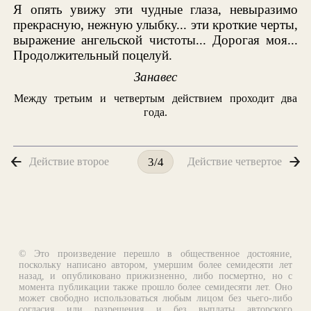
Я опять увижу эти чудные глаза, невыразимо
прекрасную, нежную улыбку... эти кроткие черты,
выражение ангельской чистоты... Дорогая моя...
Продолжительный поцелуй.
Занавес
Между третьим и четвертым действием проходит два
года.
Действие второе
Действие четвертое
3/4
© Это произведение перешло в общественное достояние,
поскольку написано автором, умершим более семидесяти лет
назад, и опубликовано прижизненно, либо посмертно, но с
момента публикации также прошло более семидесяти лет. Оно
может свободно использоваться любым лицом без чьего-либо
согласия или разрешения и без выплаты авторского