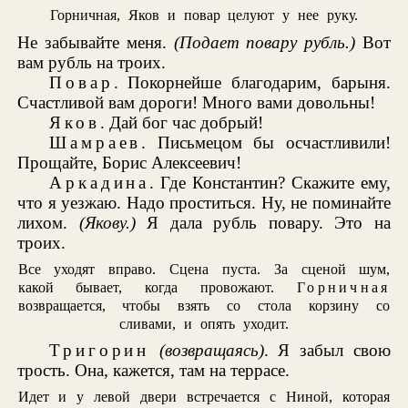
Горничная, Яков и повар целуют у нее руку.
Не забывайте меня.
(Подает повару рубль.)
Вот
вам рубль на троих.
Повар
. Покорнейше благодарим, барыня.
Счастливой вам дороги! Много вами довольны!
Яков
. Дай бог час добрый!
Шамраев
. Письмецом бы осчастливили!
Прощайте, Борис Алексеевич!
Аркадина
. Где Константин? Скажите ему,
что я уезжаю. Надо проститься. Ну, не поминайте
лихом.
(Якову.)
Я дала рубль повару. Это на
троих.
Все уходят вправо. Сцена пуста. За сценой шум,
какой бывает, когда провожают.
Горничная
возвращается, чтобы взять со стола корзину со
сливами, и опять уходит.
Тригорин
(возвращаясь)
. Я забыл свою
трость. Она, кажется, там на террасе.
Идет и у левой двери встречается с Ниной, которая