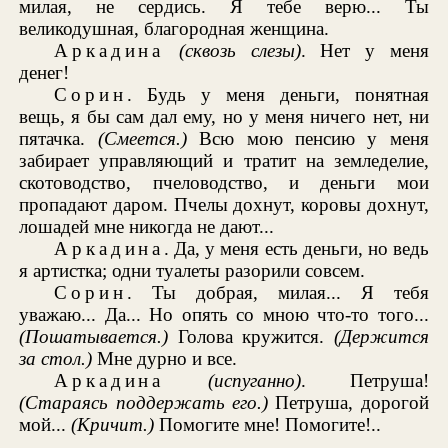
милая, не сердись. Я тебе верю... Ты
великодушная, благородная женщина.
Аркадина
(сквозь слезы)
. Нет у меня
денег!
Сорин
. Будь у меня деньги, понятная
вещь, я бы сам дал ему, но у меня ничего нет, ни
пятачка.
(Смеется.)
Всю мою пенсию у меня
забирает управляющий и тратит на земледелие,
скотоводство, пчеловодство, и деньги мои
пропадают даром. Пчелы дохнут, коровы дохнут,
лошадей мне никогда не дают...
Аркадина
. Да, у меня есть деньги, но ведь
я артистка; одни туалеты разорили совсем.
Сорин
. Ты добрая, милая... Я тебя
уважаю... Да... Но опять со мною что-то того...
(Пошатывается.)
Голова кружится.
(Держится
за стол.)
Мне дурно и все.
Аркадина
(испуганно)
. Петруша!
(Стараясь поддержать его.)
Петруша, дорогой
мой...
(Кричит.)
Помогите мне! Помогите!..