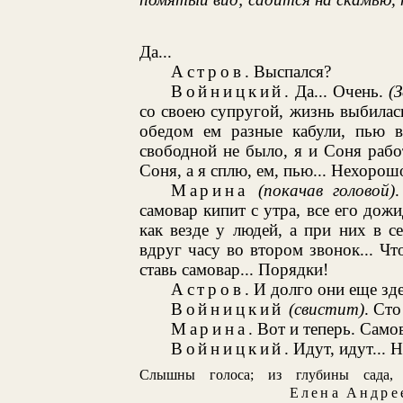
Да...
Астров
. Выспался?
Войницкий
. Да... Очень.
(
со своею супругой, жизнь выбилась
обедом ем разные кабули, пью в
свободной не было, я и Соня рабо
Соня, а я сплю, ем, пью... Нехорош
Марина
(покачав головой)
самовар кипит с утра, все его дожи
как везде у людей, а при них в 
вдруг часу во втором звонок... Чт
ставь самовар... Порядки!
Астров
. И долго они еще зд
Войницкий
(свистит)
. Сто
Марина
. Вот и теперь. Само
Войницкий
. Идут, идут... 
Слышны голоса; из глубины сада,
Елена Андре