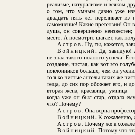
реализме, натурализме и всяком дру
о том, что умным давно уже изве
двадцать пять лет переливает из
самомнение! Какие претензии! Он вы
душа, он совершенно неизвестен; 
место. А посмотри: шагает, как пол
Астров
. Ну, ты, кажется, за
Войницкий
. Да, завидую!
не знал такого полного успеха! Его
создание, чистая, как вот это голу
поклонников больше, чем он учени
только чистые ангелы таких же чист
теща, до сих пор обожает его, и д
вторая жена, красавица, умница 
когда уже он был стар, отдала ему
что? Почему?
Астров
. Она верна профессо
Войницкий
. К сожалению, 
Астров
. Почему же к сожал
Войницкий
. Потому что эт