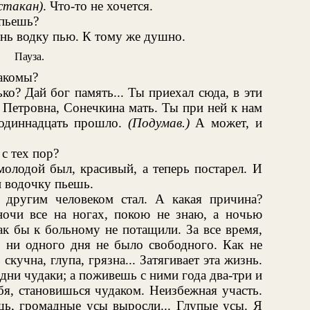
стакан)
. Что-то не хочется.
ыпьешь?
ень водку пью. К тому же душно.
Пауза.
накомы?
ько? Дай бог память... Ты приехал сюда, в эти
а Петровна, Сонечкина мать. Ты при ней к нам
т одиннадцать прошло.
(Подумав.)
А может, и
 с тех пор?
молодой был, красивый, а теперь постарел. И
и водочку пьешь.
т другим человеком стал. А какая причина?
 ночи все на ногах, покою не знаю, а ночью
к бы к больному не потащили. За все время,
 ни одного дня не было свободного. Как не
скучна, глупа, грязна... Затягивает эта жизнь.
дни чудаки; а поживешь с ними года два-три и
бя, становишься чудаком. Неизбежная участь.
, громадные усы выросли... Глупые усы. Я