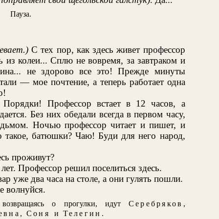
Пауза.
Зевает.)
С тех пор, как здесь живет профессор
 из колеи... Сплю не вовремя, за завтраком и
ина... не здорово все это! Прежде минуты
тали — мое почтение, а теперь работает одна
о!
. Порядки! Профессор встает в 12 часов, а
дается. Без них обедали всегда в первом часу,
седьмом. Ночью профессор читает и пишет, и
о такое, батюшки? Чаю! Буди для него народ,
есь проживут?
 лет. Профессор решил поселиться здесь.
вар уже два часа на столе, а они гулять пошли.
Не волнуйся.
 возвращаясь о прогулки, идут
Серебряков
,
евна
,
Соня
и
Телегин
.