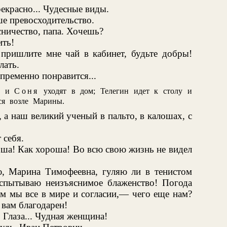
рекрасно... Чудесные виды.
ше превосходительство.
сничество, папа. Хочешь?
ить!
 пришлите мне чай в кабинет, будьте добры!
лать.
епременно понравится...
и
Соня
уходят в дом; Телегин идет к столу и
ся возле Марины.
 а наш великий ученый в пальто, в калошах, с
 себя.
роша! Как хороша! Во всю свою жизнь не видел
ю, Марина Тимофеевна, гуляю ли в тенистом
 испытываю неизъяснимое блаженство! Погода
ем мы все в мире и согласии,— чего еще нам?
вам благодарен!
. Глаза... Чудная женщина!