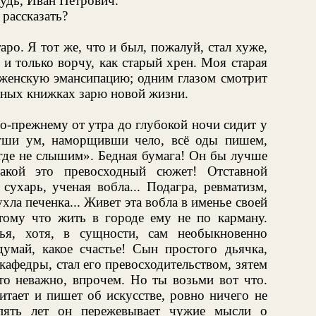
будь, Иван Петрович.
е рассказать?
таро. Я тот же, что и был, пожалуй, стал хуже,
 и только ворчу, как старый хрен. Моя старая
о женскую эмансипацию; одним глазом смотрит
мных книжках зарю новой жизни.
по-прежнему от утра до глубокой ночи сидит у
ягши ум, наморщивши чело, всё оды пишем,
игде не слышим». Бедная бумага! Он бы лучше
акой это превосходный сюжет! Отставной
сухарь, ученая вобла... Подагра, ревматизм,
ухла печенка... Живет эта вобла в именье своей
тому что жить в городе ему не по карману.
ья, хотя, в сущности, сам необыкновенно
умай, какое счастье! Сын простого дьячка,
кафедры, стал его превосходительством, зятем
это неважно, впрочем. Но ты возьми вот что.
итает и пишет об искусстве, ровно ничего не
 пять лет он пережевывает чужие мысли о