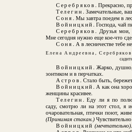
Серебряков
. Прекрасно, п
Телегин
. Замечательные, ва
Соня
. Мы завтра поедем в ле
Войницкий
. Господа, чай п
Серебряков
. Друзья мои,
Мне сегодня нужно еще кое-что сде
Соня
. А в лесничестве тебе н
Елена Андреевна
,
Серебряков
садит
Войницкий
. Жарко, душно,
зонтиком и в перчатках.
Астров
. Стало быть, бережет
Войницкий
. А как она хо
женщины красивее.
Телегин
. Еду ли я по пол
саду, смотрю ли на этот стол, я
очаровательная, птички поют, жив
(Принимая стакан.)
Чувствительно 
Войницкий
(мечтательно)