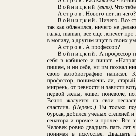
Астров
. Расскажи-ка что-ни
Войницкий
(вяло)
. Что теб
Астров
. Нового нет ли чего?
Войницкий
. Ничего. Все с
так как обленился, ничего не делаю
галка, maman, все еще лепечет пр
в могилу, а другим ищет в своих у
Астров
. А профессор?
Войницкий
. А профессор 
себя в кабинете и пишет. «Напр
пишем, и ни себе, ни им похвал н
свою автобиографию написал. К
профессор, понимаешь ли, старый 
мигрень, от ревности и зависти всп
первой жены, живет поневоле, по
Вечно жалуется на свои несчаст
счастлив.
(Нервно.)
Ты только под
бурсак, добился ученых степеней и 
сенатора и прочее и прочее. Все 
Человек ровно двадцать пять лет ч
понимая в искусстве. Двадцать