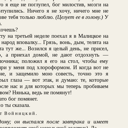
то я еще не поглупел, бог милостив, мозги на
ритупились. Ничего я не хочу, ничего мне не
азве тебя только люблю.
(Целует ее в голову.)
У
.
хочешь?
ту на третьей неделе поехал я в Малицкое на
народ вповалку... Грязь, вонь, дым, телята на
а тут же... Возился я целый день, не присел,
о, а приехал домой, не дают отдохнуть —
лочника; положил я его на стол, чтобы ему
мри у меня под хлороформом. И когда вот не
не, и защемило мою совесть, точно это я
рыл глаза — вот этак, и думаю: те, которые
после нас и для которых мы теперь пробиваем
вом? Нянька, ведь не помянут!
ато бог помянет.
о ты сказала.
ит
Войницкий
.
дому; он выспался после завтрака и имеет
поправляет свой щегольской галстук)
. Да...