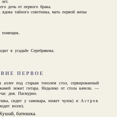
 лет.
 его дочь от первого брака.
, вдова тайного советника, мать первой жены
й помещик.
одит в усадьбе Серебрякова.
ТВИЕ ПЕРВОЕ
а аллее под старым тополем стол, сервированный
скамей лежит гитара. Недалеко от стола качели. —
час дня. Пасмурно.
ушка, сидит у самовара, нижет чулок) и
Астров
(ходит возле).
 Кушай, батюшка.