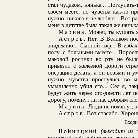
стал чудаком, нянька... Поглупеть-
своем месте, но чувства как-то п
нужно, никого я не люблю... Вот р
меня в детстве была такая же нянька
Марина
. Может, ты кушать 
Астров
. Нет. В Великом пос
эпидемию... Сыпной тиф... В избах 
полу, с больными вместе... Поросят
маковой росинки во рту не был
привезли с железной дороги стре
операцию делать, а он возьми и у
нужно, чувства проснулись во м
умышленно убил его... Сел я, зак
будут жить через сто-двести лет 
дорогу, помянут ли нас добрым сло
Марина
. Люди не помянут, з
Астров
. Вот спасибо. Хорош
Вход
Войницкий
(выходит из 
помятый вид; садится на скамью, 