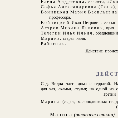
Елена Андреевна
, его жена, 27-ми
Софья Александровна (Соня)
,
Войницкая Мария Васильевна
профессора.
Войницкий
Иван Петрович, ее сын.
Астров Михаил Львович
, врач.
Телегин Илья Ильич
, обедневши
Марина
, старая няня.
Работник
.
Действие происх
ДЕЙС
Сад. Видна часть дома с террасой. Н
для чая, скамьи, стулья; на одной из 
Третий 
Марина
(сырая, малоподвижная стар
Марина
(наливает стакан)
.