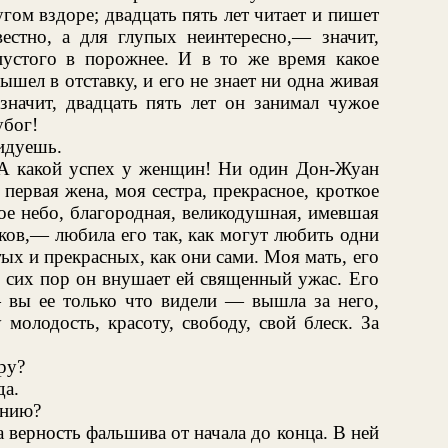
гом вздоре; двадцать пять лет читает и пишет
стно, а для глупых неинтересно,— значит,
 пустого в порожнее. И в то же время какое
шел в отставку, и его не знает ни одна живая
значит, двадцать пять лет он занимал чужое
убог!
видуешь.
 А какой успех у женщин! Ни один Дон-Жуан
 первая жена, моя сестра, прекрасное, кроткое
бое небо, благородная, великодушная, имевшая
ков,— любила его так, как могут любить одни
ых и прекрасных, как они сами. Моя мать, его
о сих пор он внушает ей священный ужас. Его
— вы ее только что видели — вышла за него,
 молодость, красоту, свободу, свой блеск. За
ру?
да.
ению?
а верность фальшива от начала до конца. В ней