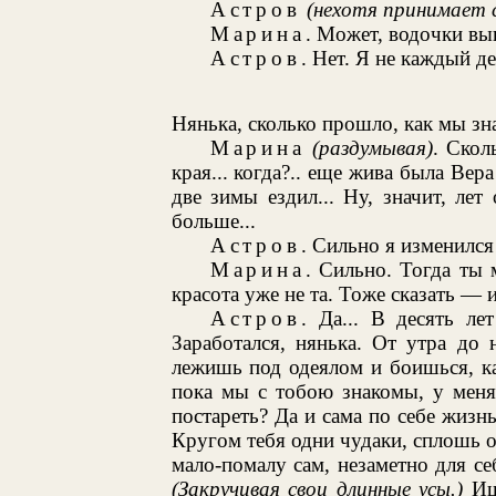
Астров
(нехотя принимает 
Марина
. Может, водочки в
Астров
. Нет. Я не каждый д
Нянька, сколько прошло, как мы з
Марина
(раздумывая)
. Скол
края... когда?.. еще жива была Вер
две зимы ездил... Ну, значит, ле
больше...
Астров
. Сильно я изменился
Марина
. Сильно. Тогда ты 
красота уже не та. Тоже сказать — 
Астров
. Да... В десять ле
Заработался, нянька. От утра до
лежишь под одеялом и боишься, ка
пока мы с тобою знакомы, у меня
постареть? Да и сама по себе жизнь 
Кругом тебя одни чудаки, сплошь о
мало-помалу сам, незаметно для се
(Закручивая свои длинные усы.)
Ишь