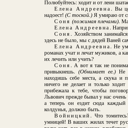
Полюбуйтесь: ходит и от лени шата
Елена Андреевна
. Вы ц
надоест!
(С тоской.)
Я умираю от ск
Соня
(пожимая плечами)
. М
Елена Андреевна
. Напри
Соня
. Хозяйством занимайся
здесь не было, мы с дядей Ваней са
Елена Андреевна
. Не у
романах учат и лечат мужиков, а как
их лечить или учить?
Соня
. А вот я так не поним
привыкнешь.
(Обнимает ее.)
Не с
находишь себе места, а скука и 
ничего не делает и только ходит 
прибежала к тебе, чтобы погово
Львович прежде бывал у нас очень р
а теперь он ездит сюда каждый 
колдунья, должно быть.
Войницкий
. Что томитес
умницей! В ваших жилах течет руса