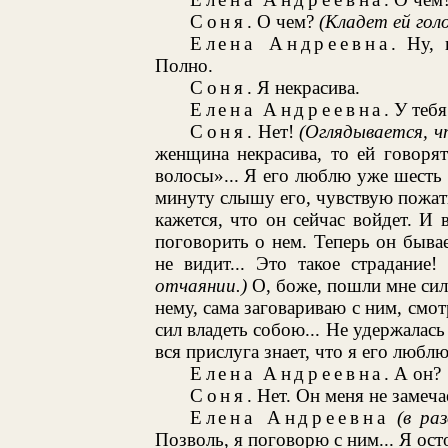
Соня
. О чем?
(Кладет ей голо
Елена Андреевна
. Ну, 
Полно.
Соня
. Я некрасива.
Елена Андреевна
. У теб
Соня
. Нет!
(Оглядывается, чт
женщина некрасива, то ей говорят
волосы»... Я его люблю уже шесть
минуту слышу его, чувствую пожатие
кажется, что он сейчас войдет. И 
поговорить о нем. Теперь он бывае
не видит... Это такое страдание
отчаянии.)
О, боже, пошли мне силы
нему, сама заговариваю с ним, смот
сил владеть собою... Не удержалась
вся прислуга знает, что я его люблю
Елена Андреевна
. А он?
Соня
. Нет. Он меня не замеча
Елена Андреевна
(в ра
Позволь, я поговорю с ним... Я ост