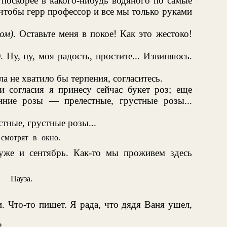
 поскорее в какого-нибудь водяного по самые
чтобы герр профессор и все мы только руками
вом)
. Оставьте меня в покое! Как это жестоко!
)
. Ну, ну, моя радость, простите... Извиняюсь.
ела не хватило бы терпения, согласитесь.
и согласия я принесу сейчас букет роз; еще
нние розы — прелестные, грустные розы...
тные, грустные розы...
смотрят в окно.
уже и сентябрь. Как-то мы проживем здесь
Пауза.
и. Что-то пишет. Я рада, что дядя Ваня ушел,
?