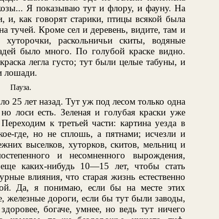
козы... Я показываю тут и флору, и фауну. На
и, и, как говорят старики, птицы всякой была
а тучей. Кроме сел и деревень, видите, там и
 хуторочки, раскольничьи скиты, водяные
шадей было много. По голубой краске видно.
краска легла густо; тут были целые табуны, и
и лошади.
Пауза.
о 25 лет назад. Тут уж под лесом только одна
 но лоси есть. Зеленая и голубая краски уже
. Переходим к третьей части: картина уезда в
кое-где, но не сплошь, а пятнами; исчезли и
режних выселков, хуторков, скитов, мельниц и
остепенного и несомненного вырождения,
 еще каких-нибудь 10—15 лет, чтобы стать
урные влияния, что старая жизнь естественно
ой. Да, я понимаю, если бы на месте этих
, железные дороги, если бы тут были заводы,
доровее, богаче, умнее, но ведь тут ничего