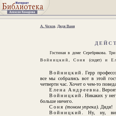
А. Чехов
.
Дядя Ваня
ДЕЙС
Гостиная в доме Серебрякова. Три
Войницкий
,
Соня
(сидят) и
Е
Войницкий
. Герр професс
все мы собрались вот в этой го
четверти час. Хочет о чем-то повед
Елена Андреевна
. Вероя
Войницкий
. Никаких у не
больше ничего.
Соня
(тоном упрека)
. Дядя!
Войницкий
. Ну, ну, в