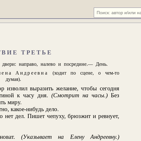
ТВИЕ ТРЕТЬЕ
 двери: направо, налево и посредине.— День.
лена Андреевна
(ходит по сцене, о чем-то
думая).
ор изволил выразить желание, чтобы сегодня
стиной к часу дня.
(Смотрит на часы.)
Без
ать миру.
тно, какое-нибудь дело.
го нет дел. Пишет чепуху, брюзжит и ревнует,
иноват.
(Указывает на Елену Андреевну.)