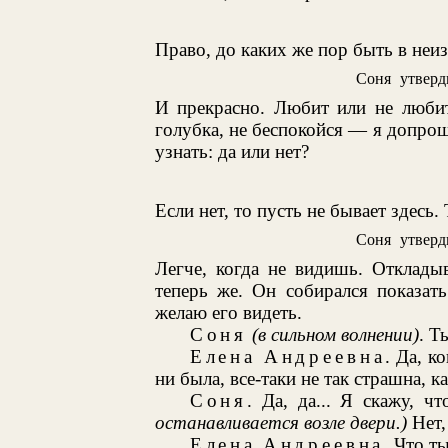
Право, до каких же пор быть в неиз
Соня утверд
И прекрасно. Любит или не любит
голубка, не беспокойся — я допрош
узнать: да или нет?
Если нет, то пусть не бывает здесь. 
Соня утверд
Легче, когда не видишь. Отклады
теперь же. Он собирался показать
желаю его видеть.
Соня
(в сильном волнении)
. Т
Елена Андреевна
. Да, к
ни была, все-таки не так страшна, к
Соня
. Да, да... Я скажу, ч
останавливается возле двери.)
Нет,
Елена Андреевна
. Что т