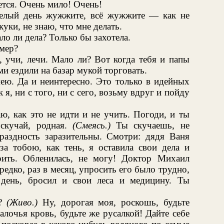
ется. Очень мило! Очень!
елый день жужжите, всё жужжите — как не
уки, не знаю, что мне делать.
ало ли дела? Только бы захотела.
мер?
, учи, лечи. Мало ли? Вот когда тебя и папы
ми ездили на базар мукой торговать.
мею. Да и неинтересно. Это только в идейных
 я, ни с того, ни с сего, возьму вдруг и пойду
аю, как это не идти и не учить. Погоди, и ты
кучай, родная.
(Смеясь.)
Ты скучаешь, не
праздность заразительны. Смотри: дядя Ваня
за тобою, как тень, я оставила свои дела и
рить. Обленилась, не могу! Доктор Михаил
едко, раз в месяц, упросить его было трудно,
день, бросил и свои леса и медицину. Ты
ь?
(Живо.)
Ну, дорогая моя, роскошь, будьте
лочья кровь, будьте же русалкой! Дайте себе