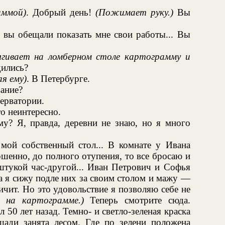
аммой)
. Добрый день!
(Пожимает руку.)
Вы
а вы обещали показать мне свои работы... Вы
ягивает на ломберном столе картограмму и
ились?
ая ему)
. В Петербурге.
вание?
серватории.
то неинтересно.
му? Я, правда, деревни не знаю, но я много
 мой собственный стол... В комнате у Ивана
шенно, до полного отупения, то все бросаю и
 штукой час-другой... Иван Петрович и Софья
а я сижу подле них за своим столом и мажу —
ичит. Но это удовольствие я позволяю себе не
я на картограмме.)
Теперь смотрите сюда.
 50 лет назад. Темно- и светло-зеленая краска
ощади занята лесом. Где по зелени положена