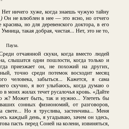
. Нет ничего хуже, когда знаешь чужую тайну
)
Он не влюблен в нее — это ясно, но отчего
 красива, но для деревенского доктора, в его
Умница, такая добрая, чистая... Нет, это не то,
Пауза.
реди отчаянной скуки, когда вместо людей
на, слышатся одни пошлости, когда только и
огда приезжает он, не похожий на других,
ьный, точно среди потемок восходит месяц
го человека, забыться... Кажется, я сама
него скучно, я вот улыбаюсь, когда думаю о
то в моих жилах течет русалочья кровь. «Дайте
то ж? Может быть, так и нужно... Улететь бы
 ваших сонных физиономий, от разговоров,
 свете... Но я труслива, застенчива... Меня
десь каждый день, я угадываю, зачем он здесь,
ова пасть перед Соней на колени, извиняться,