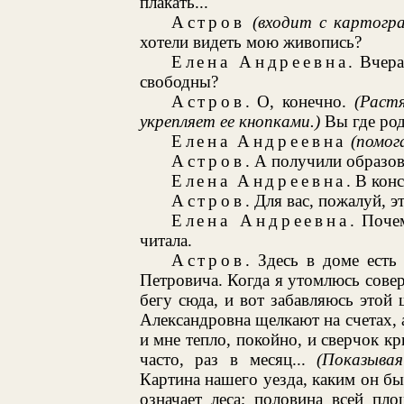
плакать...
Астров
(входит с картогр
хотели видеть мою живопись?
Елена Андреевна
. Вчер
свободны?
Астров
. О, конечно.
(Раст
укрепляет ее кнопками.)
Вы где род
Елена Андреевна
(помог
Астров
. А получили образо
Елена Андреевна
. В кон
Астров
. Для вас, пожалуй, э
Елена Андреевна
. Поче
читала.
Астров
. Здесь в доме есть
Петровича. Когда я утомлюсь совер
бегу сюда, и вот забавляюсь этой
Александровна щелкают на счетах, 
и мне тепло, покойно, и сверчок кр
часто, раз в месяц...
(Показыва
Картина нашего уезда, каким он был
означает леса; половина всей пл