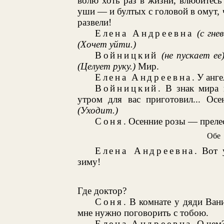
волю хоть раз в жизни, влюбитесь
уши — и бултых с головой в омут, 
развели!
Елена Андреевна
(с гне
(Хочет уйти.)
Войницкий
(не пускает ее
(Целует руку.)
Мир.
Елена Андреевна
. У анг
Войницкий
. В знак мира 
утром для вас приготовил... Осе
(Уходит.)
Соня
. Осенние розы — прелес
Обе 
Елена Андреевна
. Вот 
зиму!
Где доктор?
Соня
. В комнате у дяди Ван
мне нужно поговорить с тобою.
Елена Андреевна
. О чем