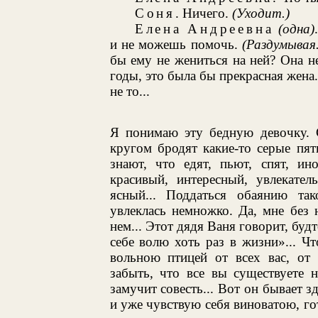
Соня
. Ничего.
(Уходит.)
Елена Андреевна
(одна)
и не можешь помочь.
(Раздумывая.
бы ему не жениться на ней? Она не
годы, это была бы прекрасная жена. 
не то...
Я понимаю эту бедную девочку. С
кругом бродят какие-то серые пят
знают, что едят, пьют, спят, ин
красивый, интересный, увлекател
ясный... Поддаться обаянию тако
увлеклась немножко. Да, мне без 
нем... Этот дядя Ваня говорит, буд
себе волю хоть раз в жизни»... Ч
вольною птицей от всех вас, от
забыть, что все вы существуете на
замучит совесть... Вот он бывает з
и уже чувствую себя виноватою, гот