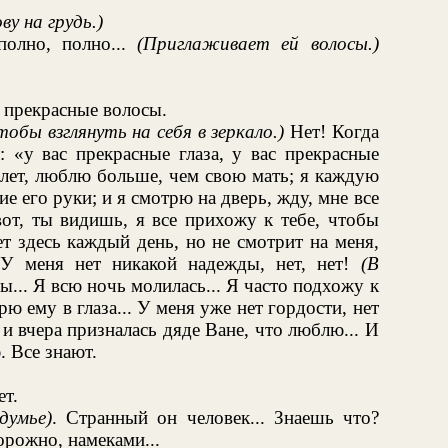
ву на грудь.)
полно, полно...
(Приглаживает ей волосы.)
я прекрасные волосы.
обы взглянуть на себя в зеркало.)
Нет! Когда
: «у вас прекрасные глаза, у вас прекрасные
 лет, люблю больше, чем свою мать; я каждую
 его руки; и я смотрю на дверь, жду, мне все
вот, ты видишь, я все прихожу к тебе, чтобы
т здесь каждый день, но не смотрит на меня,
! У меня нет никакой надежды, нет, нет!
(В
... Я всю ночь молилась... Я часто подхожу к
рю ему в глаза... У меня уже нет гордости, нет
 и вчера призналась дяде Ване, что люблю... И
. Все знают.
ет.
здумье)
. Странный он человек... Знаешь что?
орожно, намеками...