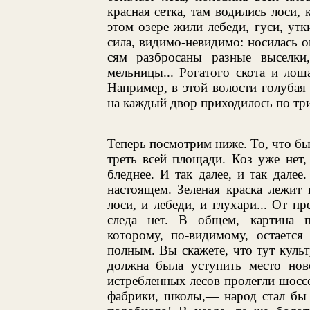
красная сетка, там водились лоси, 
этом озере жили лебеди, гуси, утк
сила, видимо-невидимо: носилась он
сям разбросаны разные выселки,
мельницы... Рогатого скота и ло
Например, в этой волости голубая 
на каждый двор приходилось по тр
Теперь посмотрим ниже. То, что был
треть всей площади. Коз уже нет,
бледнее. И так далее, и так далее
настоящем. Зеленая краска лежит 
лоси, и лебеди, и глухари... От п
следа нет. В общем, картина п
которому, по-видимому, остается
полным. Вы скажете, что тут культ
должна была уступить место нов
истребленных лесов пролегли шоссе
фабрики, школы,— народ стал бы з