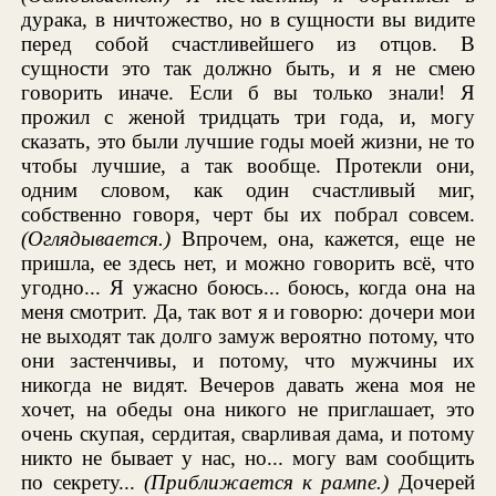
дурака, в ничтожество, но в сущности вы видите
перед собой счастливейшего из отцов. В
сущности это так должно быть, и я не смею
говорить иначе. Если б вы только знали! Я
прожил с женой тридцать три года, и, могу
сказать, это были лучшие годы моей жизни, не то
чтобы лучшие, а так вообще. Протекли они,
одним словом, как один счастливый миг,
собственно говоря, черт бы их побрал совсем.
(Оглядывается.)
Впрочем, она, кажется, еще не
пришла, ее здесь нет, и можно говорить всё, что
угодно... Я ужасно боюсь... боюсь, когда она на
меня смотрит. Да, так вот я и говорю: дочери мои
не выходят так долго замуж вероятно потому, что
они застенчивы, и потому, что мужчины их
никогда не видят. Вечеров давать жена моя не
хочет, на обеды она никого не приглашает, это
очень скупая, сердитая, сварливая дама, и потому
никто не бывает у нас, но... могу вам сообщить
по секрету...
(Приближается к рампе.)
Дочерей