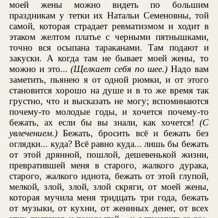
моей жены можно видеть по большим
праздникам у тетки их Натальи Семеновны, той
самой, которая страдает ревматизмом и ходит в
этаком желтом платье с черными пятнышками,
точно вся осыпана тараканами. Там подают и
закуски. А когда там не бывает моей жены, то
можно и это...
(Щелкает себя по шее.)
Надо вам
заметить, пьянею я от одной рюмки, и от этого
становится хорошо на душе и в то же время так
грустно, что и высказать не могу; вспоминаются
почему-то молодые годы, и хочется почему-то
бежать, ах если бы вы знали, как хочется!
(С
увлечением.)
Бежать, бросить всё и бежать без
оглядки... куда? Всё равно куда... лишь бы бежать
от этой дрянной, пошлой, дешевенькой жизни,
превратившей меня в старого, жалкого дурака,
старого, жалкого идиота, бежать от этой глупой,
мелкой, злой, злой, злой скряги, от моей жены,
которая мучила меня тридцать три года, бежать
от музыки, от кухни, от жениных денег, от всех