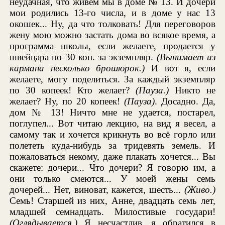
неудачная, что живем мы в доме № 13. И дочери
мои родились 13-го числа, и в доме у нас 13
окошек... Ну, да что толковать! Для переговоров
жену мою можно застать дома во всякое время, а
программа школы, если желаете, продается у
швейцара по 30 коп. за экземпляр.
(Вынимает из
кармана несколько брошюрок.)
И вот я, если
желаете, могу поделиться. За каждый экземпляр
по 30 копеек! Кто желает?
(Пауза.)
Никто не
желает? Ну, по 20 копеек!
(Пауза)
. Досадно. Да,
дом № 13! Ничто мне не удается, постарел,
поглупел... Вот читаю лекцию, на вид я весел, а
самому так и хочется крикнуть во всё горло или
полететь куда-нибудь за тридевять земель. И
пожаловаться некому, даже плакать хочется... Вы
скажете: дочери... Что дочери? Я говорю им, а
они только смеются... У моей жены семь
дочерей... Нет, виноват, кажется, шесть...
(Живо.)
Семь! Старшей из них, Анне, двадцать семь лет,
младшей семнадцать. Милостивые государи!
(Оглядывается.)
Я несчастлив, я обратился в