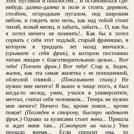
этих пустяков и пошлостей... и остановиться где-
нибудь далеко-далеко в поле и стоять деревом,
столбом, огородным пугалом, под широким
небом, и глядеть всю ночь, как над тобой стоит
тихий, ясный месяц, и забыть, забыть... О, как бы
я хотел ничего не помнить!.. Как бы я хотел
сорвать с себя этот подлый, старый фрачишко, в
котором я тридцать лет назад венчался...
(срывает с себя фрак)
, в котором постоянно
читаю лекции с благотворительною целью... Вот
тебе!
(Топчет фрак.)
Вот тебе! Стар я, беден,
жалок, как эта самая жилетка с ее поношенной,
облезлой спиной...
(Показывает спину.)
Не
нужно мне ничего! Я выше и чище этого, я был
когда-то молод, умен, учился в университете,
мечтал, считал себя человеком... Теперь не нужно
мне ничего! Ничего бы, кроме покоя... кроме
покоя!
(Поглядев в сторону, быстро надевает
фрак.)
Однако за кулисами стоит жена... Пришла
и ждет меня там...
(Смотрит на часы.)
Уже
прошло время... Если спросит она, то