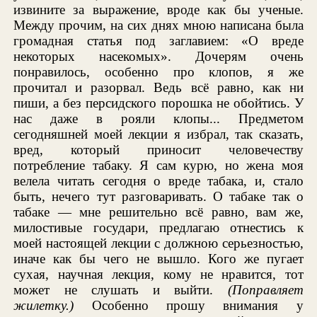
извините за выражение, вроде как бы ученые.
Между прочим, на сих днях мною написана была
громадная статья под заглавием: «О вреде
некоторых насекомых». Дочерям очень
понравилось, особенно про клопов, я же
прочитал и разорвал. Ведь всё равно, как ни
пиши, а без персидского порошка не обойтись. У
нас даже в рояли клопы... Предметом
сегодняшней моей лекции я избрал, так сказать,
вред, который приносит человечеству
потребление табаку. Я сам курю, но жена моя
велела читать сегодня о вреде табака, и, стало
быть, нечего тут разговаривать. О табаке так о
табаке — мне решительно всё равно, вам же,
милостивые государи, предлагаю отнестись к
моей настоящей лекции с должною серьезностью,
иначе как бы чего не вышло. Кого же пугает
сухая, научная лекция, кому не нравится, тот
может не слушать и выйти.
(Поправляет
жилетку.)
Особенно прошу внимания у