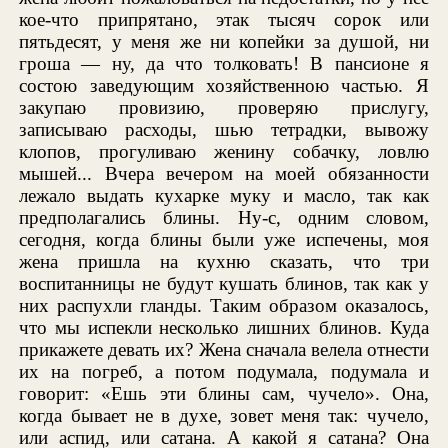
кое-что припрятано, этак тысяч сорок или
пятьдесят, у меня же ни копейки за душой, ни
гроша — ну, да что толковать! В пансионе я
состою заведующим хозяйственною частью. Я
закупаю провизию, проверяю прислугу,
записываю расходы, шью тетрадки, вывожу
клопов, прогуливаю женину собачку, ловлю
мышей... Вчера вечером на моей обязанности
лежало выдать кухарке муку и масло, так как
предполагались блины. Ну-с, одним словом,
сегодня, когда блины были уже испечены, моя
жена пришла на кухню сказать, что три
воспитанницы не будут кушать блинов, так как у
них распухли гланды. Таким образом оказалось,
что мы испекли несколько лишних блинов. Куда
прикажете девать их? Жена сначала велела отнести
их на погреб, а потом подумала, подумала и
говорит: «Ешь эти блины сам, чучело». Она,
когда бывает не в духе, зовет меня так: чучело,
или аспид, или сатана. А какой я сатана? Она