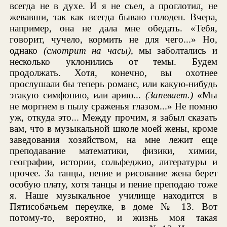
всегда не в духе. И я не съел, а проглотил, не
жевавши, так как всегда бываю голоден. Вчера,
например, она не дала мне обедать. «Тебя,
говорит, чучело, кормить не для чего...» Но,
однако
(смотрит на часы)
, мы заболтались и
несколько уклонились от темы. Будем
продолжать. Хотя, конечно, вы охотнее
прослушали бы теперь романс, или какую-нибудь
этакую симфонию, или арию...
(Запевает.)
«Мы
не моргнем в пылу сраженья глазом...» Не помню
уж, откуда это... Между прочим, я забыл сказать
вам, что в музыкальной школе моей жены, кроме
заведования хозяйством, на мне лежит еще
преподавание математики, физики, химии,
географии, истории, сольфеджио, литературы и
прочее. За танцы, пение и рисование жена берет
особую плату, хотя танцы и пение преподаю тоже
я. Наше музыкальное училище находится в
Пятисобачьем переулке, в доме № 13. Вот
потому-то, вероятно, и жизнь моя такая