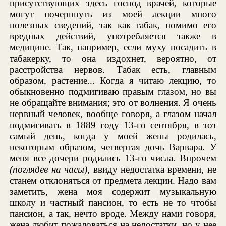
присутствующих здесь господ врачей, которые
могут почерпнуть из моей лекции много
полезных сведений, так как табак, помимо его
вредных действий, употребляется также в
медицине. Так, например, если муху посадить в
табакерку, то она издохнет, вероятно, от
расстройства нервов. Табак есть, главным
образом, растение... Когда я читаю лекцию, то
обыкновенно подмигиваю правым глазом, но вы
не обращайте внимания; это от волнения. Я очень
нервный человек, вообще говоря, а глазом начал
подмигивать в 1889 году 13-го сентября, в тот
самый день, когда у моей жены родилась,
некоторым образом, четвертая дочь Варвара. У
меня все дочери родились 13-го числа. Впрочем
(поглядев на часы)
, ввиду недостатка времени, не
станем отклоняться от предмета лекции. Надо вам
заметить, жена моя содержит музыкальную
школу и частный пансион, то есть не то чтобы
пансион, а так, нечто вроде. Между нами говоря,
жена любит пожаловаться на недостатки, но у нее