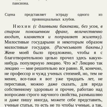
пансиона.
Сцена представляет эстраду одного из
провинциальных клубов.
Нюхин
(с длинными бакенами, без усов, в
старом поношенном фраке, величественно
входит, кланяется и поправляет жилетку)
.
Милостивые государыни и некоторым образом
милостивые государи.
(Расчесывает бакены.)
Жене моей было предложено, чтобы я с
благотворительною целью прочел здесь какую-
нибудь популярную лекцию. Что ж? Лекцию так
лекцию — мне решительно все равно. Я, конечно,
не профессор и чужд ученых степеней, но, тем не
менее, все-таки я вот уже тридцать лет, не
переставая, можно даже сказать, для вреда
собственному здоровью и прочее, работаю над
вопросами строго научного свойства, размышляю
и даже пишу иногда, можете себе представить,
ученые статьи, то есть не то чтобы ученые, а так,