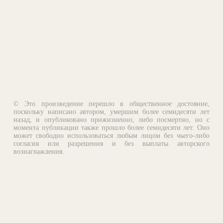
© Это произведение перешло в общественное достояние,
поскольку написано автором, умершим более семидесяти лет
назад, и опубликовано прижизненно, либо посмертно, но с
момента публикации также прошло более семидесяти лет. Оно
может свободно использоваться любым лицом без чьего-либо
согласия или разрешения и без выплаты авторского
вознаграждения.
Email:
otklik@ilibrary.ru
О библиотеке
Реклама на сайте
©1996—2026 Алексей Комаров. Подборка произведений,
оформление, программирование.