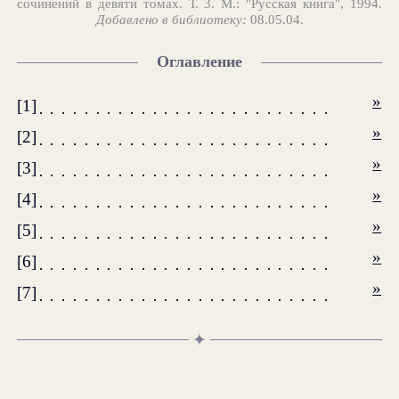
сочинений в девяти томах. Т. 3. М.: "Русская книга", 1994.
Добавлено в библиотеку:
08.05.04.
Оглавление
»
[1]
»
[2]
»
[3]
»
[4]
»
[5]
»
[6]
»
[7]
✦