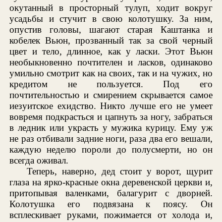
окутанный в просторный тулуп, ходит вокруг
усадьбы и стучит в свою колотушку. За ним,
опустив головы, шагают старая Каштанка и
кобелек Вьюн, прозванный так за свой черный
цвет и тело, длинное, как у ласки. Этот Вьюн
необыкновенно почтителен и ласков, одинаково
умильно смотрит как на своих, так и на чужих, но
кредитом не пользуется. Под его
почтительностью и смирением скрывается самое
иезуитское ехидство. Никто лучше его не умеет
вовремя подкрасться и цапнуть за ногу, забраться
в ледник или украсть у мужика курицу. Ему уж
не раз отбивали задние ноги, раза два его вешали,
каждую неделю пороли до полусмерти, но он
всегда оживал.
Теперь, наверно, дед стоит у ворот, щурит
глаза на ярко-красные окна деревенской церкви и,
притопывая валенками, балагурит с дворней.
Колотушка его подвязана к поясу. Он
всплескивает руками, пожимается от холода и,