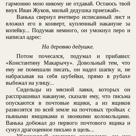
гармонию мою никому не отдавай. Остаюсь твой
внук Иван Жуков, милый дедушка приезжай».
Ванька свернул вчетверо исписанный лист и
вложил его в конверт, купленный накануне за
копейку... Подумав немного, он умокнул перо и
написал адрес:
На деревню дедушке.
Потом почесался, подумал и прибавил:
«Константину Макарычу». Довольный тем, что
ему не помешали писать, он надел шапку и, не
набрасывая на себя шубейки, прямо в рубахе
выбежал на улицу...
Сидельцы из мясной лавки, которых он
расспрашивал накануне, сказали ему, что письма
опускаются в почтовые ящики, а из ящиков
развозятся по всей земле на почтовых тройках с
пьяными ямщиками и звонкими колокольцами.
Ванька добежал до первого почтового ящика и
сунул драгоценное письмо в щель...