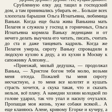
Срубленную елку дед тащил в господский
дом, а там принимались убирать ее... Больше всех
хлопотала барышня Ольга Игнатьевна, любимица
Ваньки. Когда еще была жива Ванькина мать
Пелагея и служила у господ в горничных, Ольга
Игнатьевна кормила Ваньку леденцами и от
нечего делать выучила его читать, писать, считать
до ста и даже танцевать кадриль. Когда же
Пелагея умерла, сироту Ваньку спровадили в
людскую кухню к деду, а из кухни в Москву к
сапожнику Аляхину...
«Приезжай, милый дедушка, — продолжал
Ванька, — Христом богом тебя молю, возьми
меня отседа. Пожалей ты меня сироту
несчастную, а то меня все колотят и кушать
страсть хочется, а скука такая, что и сказать
нельзя, всё плачу. А намедни хозяин колодкой по
голове ударил, так что упал и насилу очухался.
Пропащая моя жизнь, хуже собаки всякой... А
еще кланяюсь Алене, кривому Егорке и кучеру, а