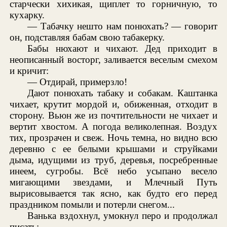
старчески хихикая, щиплет то горничную, то
кухарку.
— Табачку нешто нам понюхать? — говорит
он, подставляя бабам свою табакерку.
Бабы нюхают и чихают. Дед приходит в
неописанный восторг, заливается веселым смехом
и кричит:
— Отдирай, примерзло!
Дают понюхать табаку и собакам. Каштанка
чихает, крутит мордой и, обиженная, отходит в
сторону. Вьюн же из почтительности не чихает и
вертит хвостом. А погода великолепная. Воздух
тих, прозрачен и свеж. Ночь темна, но видно всю
деревню с ее белыми крышами и струйками
дыма, идущими из труб, деревья, посребренные
инеем, сугробы. Всё небо усыпано весело
мигающими звездами, и Млечный Путь
вырисовывается так ясно, как будто его перед
праздником помыли и потерли снегом...
Ванька вздохнул, умокнул перо и продолжал
писать: