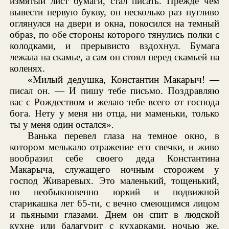
измятый лист бумаги, стал писать. Прежде чем
вывести первую букву, он несколько раз пугливо
оглянулся на двери и окна, покосился на темный
образ, по обе стороны которого тянулись полки с
колодками, и прерывисто вздохнул. Бумага
лежала на скамье, а сам он стоял перед скамьей на
коленях.
«Милый дедушка, Константин Макарыч! —
писал он. — И пишу тебе письмо. Поздравляю
вас с Рождеством и желаю тебе всего от господа
бога. Нету у меня ни отца, ни маменьки, только
ты у меня один остался».
Ванька перевел глаза на темное окно, в
котором мелькало отражение его свечки, и живо
вообразил себе своего деда Константина
Макарыча, служащего ночным сторожем у
господ Живаревых. Это маленький, тощенький,
но необыкновенно юркий и подвижной
старикашка лет 65-ти, с вечно смеющимся лицом
и пьяными глазами. Днем он спит в людской
кухне или балагурит с кухарками, ночью же,