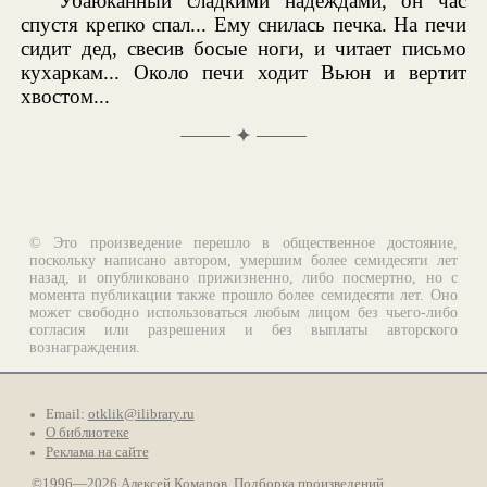
Убаюканный сладкими надеждами, он час
спустя крепко спал... Ему снилась печка. На печи
сидит дед, свесив босые ноги, и читает письмо
кухаркам... Около печи ходит Вьюн и вертит
хвостом...
✦
© Это произведение перешло в общественное достояние,
поскольку написано автором, умершим более семидесяти лет
назад, и опубликовано прижизненно, либо посмертно, но с
момента публикации также прошло более семидесяти лет. Оно
может свободно использоваться любым лицом без чьего-либо
согласия или разрешения и без выплаты авторского
вознаграждения.
Email:
otklik@ilibrary.ru
О библиотеке
Реклама на сайте
©1996—2026 Алексей Комаров. Подборка произведений,