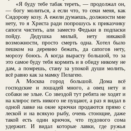
«Я буду тебе табак тереть, — продолжал он,
— богу молиться, а если что, то секи меня, как
Сидорову козу. А ежели думаешь, должности мне
нету, то я Христа ради попрошусь к приказчику
сапоги чистить, али заместо Федьки в подпаски
пойду. Дедушка милый, нету никакой
возможности, просто смерть одна. Хотел было
пешком на деревню бежать, да сапогов нету,
морозу боюсь. А когда вырасту большой, то за
это самое буду тебя кормить и в обиду никому не
дам, а помрешь, стану за упокой души молить,
всё равно как за мамку Пелагею.
А Москва город большой. Дома всё
господские и лошадей много, а овец нету и
собаки не злые. Со звездой тут ребята не ходят и
на клирос петь никого не пущают, а раз я видал в
одной лавке на окне крючки продаются прямо с
леской и на всякую рыбу, очень стоющие, даже
такой есть один крючок, что пудового сома
удержит. И видал которые лавки, где ружья