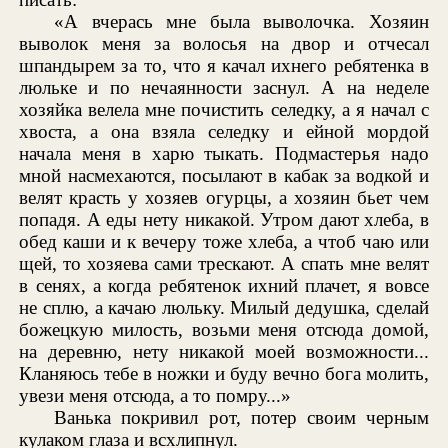
«А вчерась мне была выволочка. Хозяин
выволок меня за волосья на двор и отчесал
шпандырем за то, что я качал ихнего ребятенка в
люльке и по нечаянности заснул. А на неделе
хозяйка велела мне почистить селедку, а я начал с
хвоста, а она взяла селедку и ейной мордой
начала меня в харю тыкать. Подмастерья надо
мной насмехаются, посылают в кабак за водкой и
велят красть у хозяев огурцы, а хозяин бьет чем
попадя. А еды нету никакой. Утром дают хлеба, в
обед каши и к вечеру тоже хлеба, а чтоб чаю или
щей, то хозяева сами трескают. А спать мне велят
в сенях, а когда ребятенок ихний плачет, я вовсе
не сплю, а качаю люльку. Милый дедушка, сделай
божецкую милость, возьми меня отсюда домой,
на деревню, нету никакой моей возможности...
Кланяюсь тебе в ножки и буду вечно бога молить,
увези меня отсюда, а то помру...»
Ванька покривил рот, потер своим черным
кулаком глаза и всхлипнул.