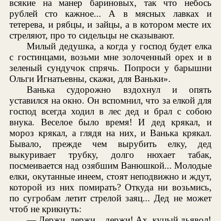
всякие на манер бариновых, так что небось
рублей сто кажное... А в мясных лавках и
тетерева, и рябцы, и зайцы, а в котором месте их
стреляют, про то сидельцы не сказывают.
Милый дедушка, а когда у господ будет елка
с гостинцами, возьми мне золоченный орех и в
зеленый сундучок спрячь. Попроси у барышни
Ольги Игнатьевны, скажи, для Ваньки».
Ванька судорожно вздохнул и опять
уставился на окно. Он вспомнил, что за елкой для
господ всегда ходил в лес дед и брал с собою
внука. Веселое было время! И дед крякал, и
мороз крякал, а глядя на них, и Ванька крякал.
Бывало, прежде чем вырубить елку, дед
выкуривает трубку, долго нюхает табак,
посмеивается над озябшим Ванюшкой... Молодые
елки, окутанные инеем, стоят неподвижно и ждут,
которой из них помирать? Откуда ни возьмись,
по сугробам летит стрелой заяц... Дед не может
чтоб не крикнуть:
— Держи, держи... держи! Ах, куцый дьявол!