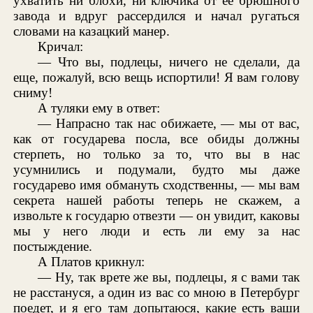
ухватить ни блохи, ни ключика от ее брюшного
завода и вдруг рассердился и начал ругаться
словами на казацкий манер.
Кричал:
— Что вы, подлецы, ничего не сделали, да
еще, пожалуй, всю вещь испортили! Я вам голову
сниму!
А туляки ему в ответ:
— Напрасно так нас обижаете, — мы от вас,
как от государева посла, все обиды должны
стерпеть, но только за то, что вы в нас
усумнились и подумали, будто мы даже
государево имя обмануть сходственны, — мы вам
секрета нашей работы теперь не скажем, а
извольте к государю отвезти — он увидит, каковы
мы у него люди и есть ли ему за нас
постыждение.
А Платов крикнул:
— Ну, так врете же вы, подлецы, я с вами так
не расстануся, а один из вас со мною в Петербург
поедет, и я его там допытаюся, какие есть ваши