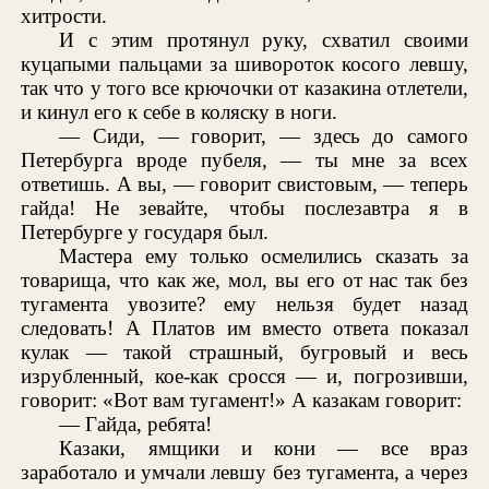
хитрости.
И с этим протянул руку, схватил своими
куцапыми пальцами за шивороток косого левшу,
так что у того все крючочки от казакина отлетели,
и кинул его к себе в коляску в ноги.
— Сиди, — говорит, — здесь до самого
Петербурга вроде пубеля, — ты мне за всех
ответишь. А вы, — говорит свистовым, — теперь
гайда! Не зевайте, чтобы послезавтра я в
Петербурге у государя был.
Мастера ему только осмелились сказать за
товарища, что как же, мол, вы его от нас так без
тугамента увозите? ему нельзя будет назад
следовать! А Платов им вместо ответа показал
кулак — такой страшный, бугровый и весь
изрубленный, кое-как сросся — и, погрозивши,
говорит: «Вот вам тугамент!» А казакам говорит:
— Гайда, ребята!
Казаки, ямщики и кони — все враз
заработало и умчали левшу без тугамента, а через