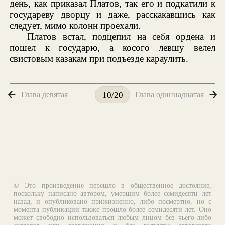
день, как приказал Платов, так его и подкатили к
государеву дворцу и даже, расскакавшись как
следует, мимо колонн проехали.
Платов встал, подцепил на себя ордена и
пошел к государю, а косого левшу велел
свистовым казакам при подъезде караулить.
Глава девятая
Глава одиннадцатая
10/20
© Это произведение перешло в общественное достояние,
поскольку написано автором, умершим более семидесяти лет
назад, и опубликовано прижизненно, либо посмертно, но с
момента публикации также прошло более семидесяти лет. Оно
может свободно использоваться любым лицом без чьего-либо