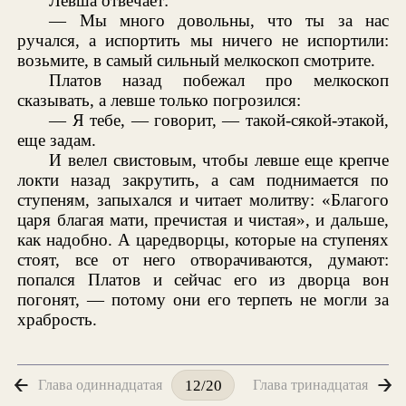
Левша отвечает:
— Мы много довольны, что ты за нас
ручался, а испортить мы ничего не испортили:
возьмите, в самый сильный мелкоскоп смотрите.
Платов назад побежал про мелкоскоп
сказывать, а левше только погрозился:
— Я тебе, — говорит, — такой-сякой-этакой,
еще задам.
И велел свистовым, чтобы левше еще крепче
локти назад закрутить, а сам поднимается по
ступеням, запыхался и читает молитву: «Благого
царя благая мати, пречистая и чистая», и дальше,
как надобно. А царедворцы, которые на ступенях
стоят, все от него отворачиваются, думают:
попался Платов и сейчас его из дворца вон
погонят, — потому они его терпеть не могли за
храбрость.
Глава одиннадцатая
Глава тринадцатая
12/20