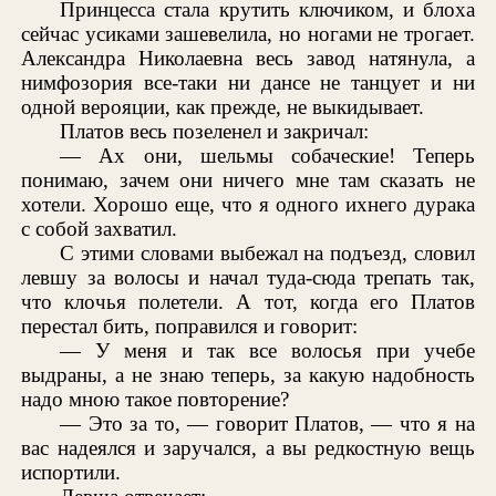
Принцесса стала крутить ключиком, и блоха
сейчас усиками зашевелила, но ногами не трогает.
Александра Николаевна весь завод натянула, а
нимфозория все-таки ни дансе не танцует и ни
одной верояции, как прежде, не выкидывает.
Платов весь позеленел и закричал:
— Ах они, шельмы собаческие! Теперь
понимаю, зачем они ничего мне там сказать не
хотели. Хорошо еще, что я одного ихнего дурака
с собой захватил.
С этими словами выбежал на подъезд, словил
левшу за волосы и начал туда-сюда трепать так,
что клочья полетели. А тот, когда его Платов
перестал бить, поправился и говорит:
— У меня и так все волосья при учебе
выдраны, а не знаю теперь, за какую надобность
надо мною такое повторение?
— Это за то, — говорит Платов, — что я на
вас надеялся и заручался, а вы редкостную вещь
испортили.