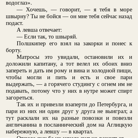
водоглаз».
— Хочешь, — говорит, — я тебя в море
швырну? Ты не бойся — он мне тебя сейчас назад
подаст.
А левша отвечает:
— Если так, то швыряй.
Полшкипер его взял на закорки и понес к
борту.
Матросы это увидали, остановили их и
доложили капитану, а тот велел их обоих вниз
запереть и дать им рому и вина и холодной пищи,
чтобы могли и пить и есть и свое пари
выдержать, — а горячего студингу с огнем им не
подавать, потому что у них в нутре может спирт
загореться.
Так их и привезли взаперти до Петербурга, и
пари из них ни один друг у друга не выиграл; а
тут расклали их на разные повозки и повезли
англичанина в посланнический дом на Аглицкую
набережную, а левшу — в квартал.