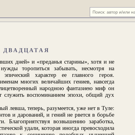
А ДВАДЦАТАЯ
увших дней» и «преданья старины», хотя и не
 нужды торопиться забывать, несмотря на
 эпический характер ее главного героя.
именам многих величайших гениев, навсегда
олицетворенный народною фантазиею миф он
ут служить воспоминанием эпохи, общий дух
ый левша, теперь, разумеется, уже нет в Туле:
тов и дарований, и гений не рвется в борьбе
и. Благоприятствуя возвышению заработка,
тической удали, которая иногда превосходила
антазию к сочинению подобных нынешней