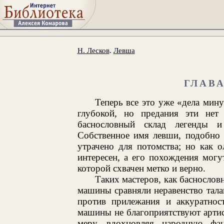
Н. Лесков
.
Левша
ГЛАВ
Теперь все это уже «дела мин
глубокой, но предания эти нет
баснословный склад легенды и
Собственное имя левши, подобно 
утрачено для потомства; но как 
интересен, а его похождения мог
которой схвачен метко и верно.
Таких мастеров, как баснословн
машины сравняли неравенство талан
против прилежания и аккуратност
машины не благоприятствуют артис
меру, вдохновляя народную ф