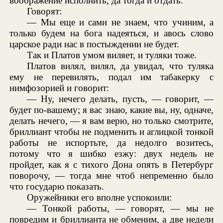
воображение исполнить, да тогда и отдать.
Говорят:
— Мы еще и сами не знаем, что учиним, а
только будем на бога надеяться, и авось слово
царское ради нас в постыждении не будет.
Так и Платов умом виляет, и туляки тоже.
Платов вилял, вилял, да увидал, что туляка
ему не перевилять, подал им табакерку с
нимфозорией и говорит:
— Ну, нечего делать, пусть, — говорит, —
будет по-вашему; я вас знаю, какие вы, ну, одначе,
делать нечего, — я вам верю, но только смотрите,
бриллиант чтобы не подменить и аглицкой тонкой
работы не испортьте, да недолго возитесь,
потому что я шибко езжу: двух недель не
пройдет, как я с тихого Дона опять в Петербург
поворочу, — тогда мне чтоб непременно было
что государю показать.
Оружейники его вполне успокоили:
— Тонкой работы, — говорят, — мы не
повредим и бриллианта не обменим, а две недели