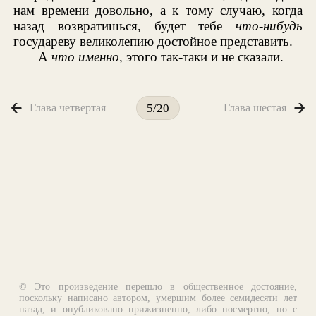
нам времени довольно, а к тому случаю, когда
назад возвратишься, будет тебе
что-нибудь
государеву великолепию достойное представить.
А
что именно,
этого так-таки и не сказали.
Глава четвертая
Глава шестая
5/20
© Это произведение перешло в общественное достояние,
поскольку написано автором, умершим более семидесяти лет
назад, и опубликовано прижизненно, либо посмертно, но с