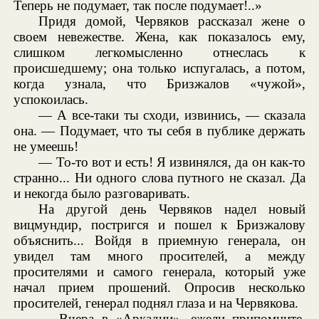
Теперь не подумает, так после подумает!..»
Придя домой, Червяков рассказал жене о
своем невежестве. Жена, как показалось ему,
слишком легкомысленно отнеслась к
происшедшему; она только испугалась, а потом,
когда узнала, что Бризжалов «чужой»,
успокоилась.
— А все-таки ты сходи, извинись, — сказала
она. — Подумает, что ты себя в публике держать
не умеешь!
— То-то вот и есть! Я извинялся, да он как-то
странно... Ни одного слова путного не сказал. Да
и некогда было разговаривать.
На другой день Червяков надел новый
вицмундир, постригся и пошел к Бризжалову
объяснить... Войдя в приемную генерала, он
увидел там много просителей, а между
просителями и самого генерала, который уже
начал прием прошений. Опросив несколько
просителей, генерал поднял глаза и на Червякова.
— Вчера в «Аркадии», ежели припомните,