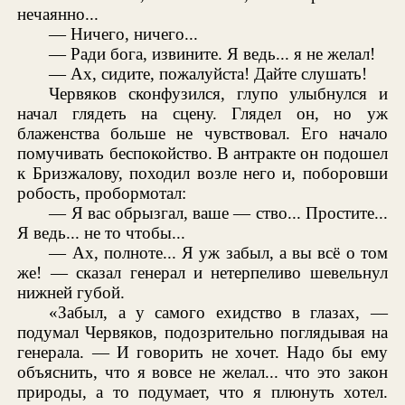
нечаянно...
— Ничего, ничего...
— Ради бога, извините. Я ведь... я не желал!
— Ах, сидите, пожалуйста! Дайте слушать!
Червяков сконфузился, глупо улыбнулся и
начал глядеть на сцену. Глядел он, но уж
блаженства больше не чувствовал. Его начало
помучивать беспокойство. В антракте он подошел
к Бризжалову, походил возле него и, поборовши
робость, пробормотал:
— Я вас обрызгал, ваше — ство... Простите...
Я ведь... не то чтобы...
— Ах, полноте... Я уж забыл, а вы всё о том
же! — сказал генерал и нетерпеливо шевельнул
нижней губой.
«Забыл, а у самого ехидство в глазах, —
подумал Червяков, подозрительно поглядывая на
генерала. — И говорить не хочет. Надо бы ему
объяснить, что я вовсе не желал... что это закон
природы, а то подумает, что я плюнуть хотел.