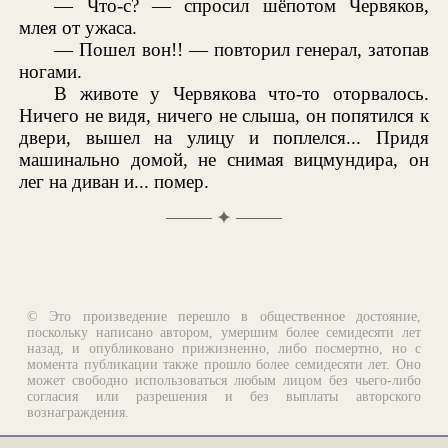
— Что-с? — спросил шёпотом Червяков,
млея от ужаса.
— Пошел вон!! — повторил генерал, затопав
ногами.
В животе у Червякова что-то оторвалось.
Ничего не видя, ничего не слыша, он попятился к
двери, вышел на улицу и поплелся... Придя
машинально домой, не снимая вицмундира, он
лег на диван и... помер.
✦
© Это произведение перешло в общественное достояние,
поскольку написано автором, умершим более семидесяти лет
назад, и опубликовано прижизненно, либо посмертно, но с
момента публикации также прошло более семидесяти лет. Оно
может свободно использоваться любым лицом без чьего-либо
согласия или разрешения и без выплаты авторского
вознаграждения.