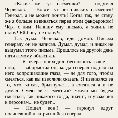
«Какие же тут насмешки? — подумал
Червяков. — Вовсе тут нет никаких насмешек!
Генерал, а не может понять! Когда так, не стану
же я больше извиняться перед этим фанфароном!
Чёрт с ним! Напишу ему письмо, а ходить не
стану! Ей-богу, не стану!»
Так думал Червяков, идя домой. Письма
генералу он не написал. Думал, думал, и никак не
выдумал этого письма. Пришлось на другой день
идти самому объяснять.
— Я вчера приходил беспокоить ваше —
ство, — забормотал он, когда генерал поднял на
него вопрошающие глаза, — не для того, чтобы
смеяться, как вы изволили сказать. Я извинялся за
то, что, чихая, брызнул-с..., а смеяться я и не
думал. Смею ли я смеяться? Ежели мы будем
смеяться, так никакого тогда, значит, и уважения
к персонам... не будет...
— Пошел вон!! — гаркнул вдруг
посиневший и затрясшийся генерал.