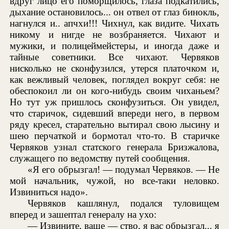
вдруг лицо его поморщилось, глаза подкатились,
дыхание остановилось... он отвел от глаз бинокль,
нагнулся и.. апчхи!!! Чихнул, как видите. Чихать
никому и нигде не возбраняется. Чихают и
мужики, и полицеймейстеры, и иногда даже и
тайные советники. Все чихают. Червяков
нисколько не сконфузился, утерся платочком и,
как вежливый человек, поглядел вокруг себя: не
обеспокоил ли он кого-нибудь своим чиханьем?
Но тут уж пришлось сконфузиться. Он увидел,
что старичок, сидевший впереди него, в первом
ряду кресел, старательно вытирал свою лысину и
шею перчаткой и бормотал что-то. В старичке
Червяков узнал статского генерала Бризжалова,
служащего по ведомству путей сообщения.
«Я его обрызгал! — подумал Червяков. — Не
мой начальник, чужой, но все-таки неловко.
Извиниться надо».
Червяков кашлянул, подался туловищем
вперед и зашептал генералу на ухо:
— Извините, ваше — ство, я вас обрызгал... я