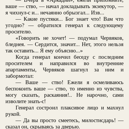
ваше — ство, — начал докладывать экзекутор, —
я чихнул-с и... нечаянно обрызгал... Изв...
— Какие пустяки... Бог знает что! Вам что
угодно? — обратился генерал к следующему
просителю.
«Говорить не хочет! — подумал Червяков,
бледнея. — Сердится, значит... Нет, этого нельзя
так оставить... Я ему объясню...»
Когда генерал кончил беседу с последним
просителем и направился во внутренние
апартаменты, Червяков шагнул за ним и
забормотал:
— Ваше — ство! Ежели я осмеливаюсь
беспокоить ваше — ство, то именно из чувства,
могу сказать, раскаяния!.. Не нарочно, сами
изволите знать-с!
Генерал состроил плаксивое лицо и махнул
рукой.
— Да вы просто смеетесь, милостисдарь! —
сказал он, скрываясь за дверью.