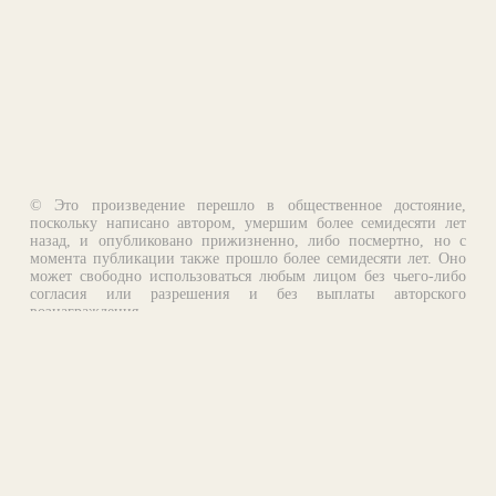
© Это произведение перешло в общественное достояние,
поскольку написано автором, умершим более семидесяти лет
назад, и опубликовано прижизненно, либо посмертно, но с
момента публикации также прошло более семидесяти лет. Оно
может свободно использоваться любым лицом без чьего-либо
согласия или разрешения и без выплаты авторского
вознаграждения.
Email:
otklik@ilibrary.ru
О библиотеке
Реклама на сайте
©1996—2026 Алексей Комаров. Подборка произведений,
оформление, программирование.