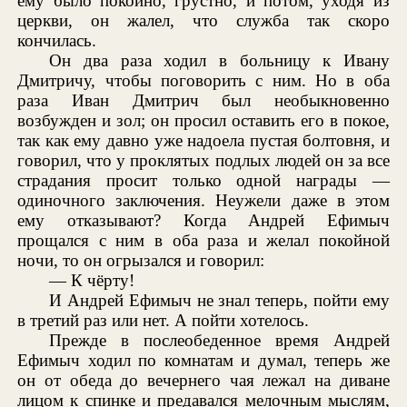
ему было покойно, грустно, и потом, уходя из
церкви, он жалел, что служба так скоро
кончилась.
Он два раза ходил в больницу к Ивану
Дмитричу, чтобы поговорить с ним. Но в оба
раза Иван Дмитрич был необыкновенно
возбужден и зол; он просил оставить его в покое,
так как ему давно уже надоела пустая болтовня, и
говорил, что у проклятых подлых людей он за все
страдания просит только одной награды —
одиночного заключения. Неужели даже в этом
ему отказывают? Когда Андрей Ефимыч
прощался с ним в оба раза и желал покойной
ночи, то он огрызался и говорил:
— К чёрту!
И Андрей Ефимыч не знал теперь, пойти ему
в третий раз или нет. А пойти хотелось.
Прежде в послеобеденное время Андрей
Ефимыч ходил по комнатам и думал, теперь же
он от обеда до вечернего чая лежал на диване
лицом к спинке и предавался мелочным мыслям,