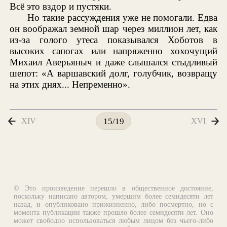
Всё это вздор и пустяки.
Но такие рассуждения уже не помогали. Едва
он воображал земной шар через миллион лет, как
из-за голого утеса показывался Хоботов в
высоких сапогах или напряженно хохочущий
Михаил Аверьяныч и даже слышался стыдливый
шепот: «А варшавский долг, голубчик, возвращу
на этих днях... Непременно».
XIV
XVI
15/19
© Это произведение перешло в общественное достояние,
поскольку написано автором, умершим более семидесяти лет
назад, и опубликовано прижизненно, либо посмертно, но с
момента публикации также прошло более семидесяти лет. Оно
может свободно использоваться любым лицом без чьего-либо