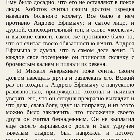
Ему было досадно, что его не оставляют в покое
люди. Хоботов считал своим долгом изредка
навещать больного коллегу. Всё было в нем
противно Андрею Ефимычу: и сытое лицо, и
дурной, снисходительный тон, и слово «коллега»,
и высокие сапоги; самое же противное было то,
что он считал своею обязанностью лечить Андрея
Ефимыча и думал, что в самом деле лечит. В
каждое свое посещение он приносил склянку с
бромистым калием и пилюли из ревеня.
И Михаил Аверьяныч тоже считал своим
долгом навещать друга и развлекать его. Всякий
раз он входил к Андрею Ефимычу с напускною
развязностью, принужденно хохотал и начинал
уверять его, что он сегодня прекрасно выглядит и
что дела, слава богу, идут на поправку, и из этого
можно было заключить, что положение своего
друга он считал безнадежным. Он не выплатил
еще своего варшавского долга и был удручен
тяжелым стыдом, был напряжен и потому
старался хохотать громче и рассказывать