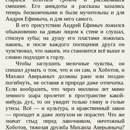
смешнее. Его анекдоты и рассказы казались
теперь бесконечными и были мучительны и для
Андрея Ефимыча, и для него самого.
В его присутствии Андрей Ефимыч ложился
обыкновенно на диван лицом к стене и слушал,
стиснув зубы; на душу его пластами ложилась
накипь, и после каждого посещения друга он
чувствовал, что накипь эта становится всё выше и
словно подходит к горлу.
Чтобы заглушить мелочные чувства, он
спешил думать о том, что и он сам, и Хоботов, и
Михаил Аверьяныч должны рано или поздно
погибнуть, не оставив в природе даже отпечатка.
Если вообразить, что через миллион лет мимо
земного шара пролетит в пространстве какой-
нибудь дух, то он увидит только глину и голые
утесы. Всё — и культура, и нравственный закон
— пропадет и даже лопухом не порастет. Что же
значат стыд перед лавочником, ничтожный
Хоботов, тяжелая дружба Михаила Аверьяныча?